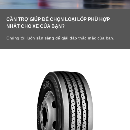
CẦN TRỢ GIÚP ĐỂ CHỌN LOẠI LỐP PHÙ HỢP
NHẤT CHO XE CỦA BẠN?
Chúng tôi luôn sẵn sàng để giải đáp thắc mắc của bạn.