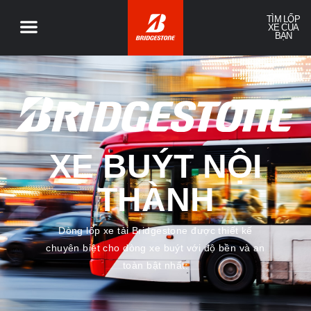
TÌM LỐP
XE CỦA
BẠN
XE BUÝT NỘI
THÀNH
Dòng lốp xe tải Bridgestone được thiết kế
chuyên biệt cho dòng xe buýt với độ bền và an
toàn bật nhất.