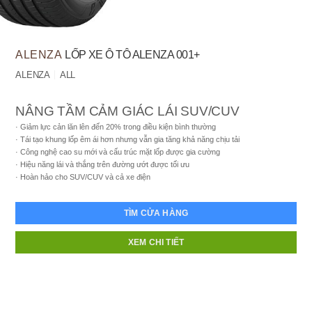
ALENZA
LỐP XE Ô TÔ ALENZA 001+
ALENZA
ALL
NÂNG TẦM CẢM GIÁC LÁI SUV/CUV
Giảm lực cản lăn lên đến 20% trong điều kiện bình thường
Tái tạo khung lốp êm ái hơn nhưng vẫn gia tăng khả năng chịu tải
Công nghệ cao su mới và cấu trúc mặt lốp được gia cường
Hiệu năng lái và thắng trên đường ướt được tối ưu
Hoàn hảo cho SUV/CUV và cả xe điện
TÌM CỬA HÀNG
XEM CHI TIẾT