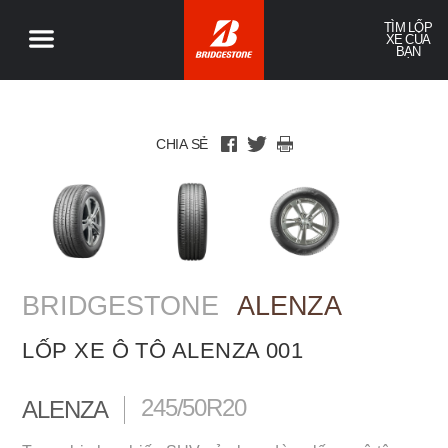
TÌM LỐP
XE CỦA
BẠN
CHIA SẺ
BRIDGESTONE
ALENZA
LỐP XE Ô TÔ ALENZA 001
245/50R20
ALENZA