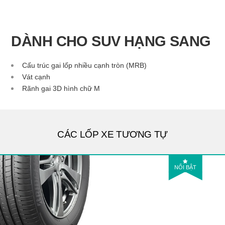
DÀNH CHO SUV HẠNG SANG
Cấu trúc gai lốp nhiều cạnh tròn (MRB)
Vát cạnh
Rãnh gai 3D hình chữ M
CÁC LỐP XE TƯƠNG TỰ
NỔI BẬT