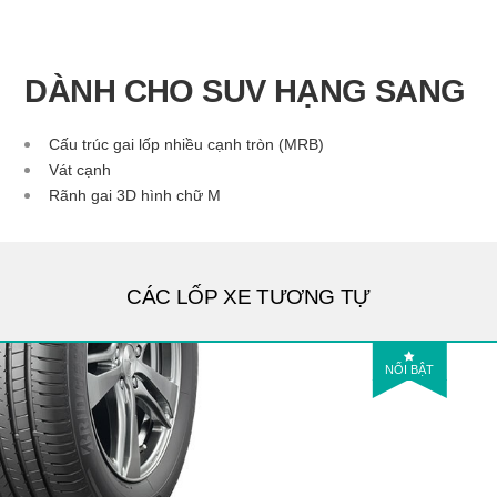
DÀNH CHO SUV HẠNG SANG
Cấu trúc gai lốp nhiều cạnh tròn (MRB)
Vát cạnh
Rãnh gai 3D hình chữ M
CÁC LỐP XE TƯƠNG TỰ
NỔI BẬT