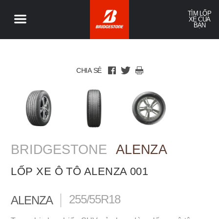
TÌM LỐP
XE CỦA
BẠN
CHIA SẺ
BRIDGESTONE
ALENZA
LỐP XE Ô TÔ ALENZA 001
255/55R18
ALENZA