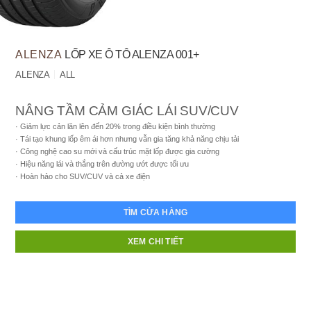
ALENZA
LỐP XE Ô TÔ ALENZA 001+
ALENZA
ALL
NÂNG TẦM CẢM GIÁC LÁI SUV/CUV
Giảm lực cản lăn lên đến 20% trong điều kiện bình thường
Tái tạo khung lốp êm ái hơn nhưng vẫn gia tăng khả năng chịu tải
Công nghệ cao su mới và cấu trúc mặt lốp được gia cường
Hiệu năng lái và thắng trên đường ướt được tối ưu
Hoàn hảo cho SUV/CUV và cả xe điện
TÌM CỬA HÀNG
XEM CHI TIẾT