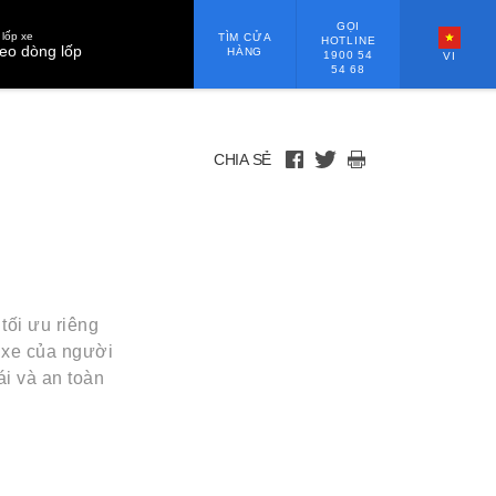
GỌI
lốp xe
TÌM CỬA
HOTLINE
eo dòng lốp
HÀNG
1900 54
VI
54 68
CHIA SẺ
ối ưu riêng
i xe của người
ái và an toàn