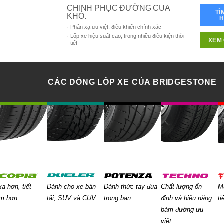
CHINH PHỤC ĐƯỜNG CUA
TÌ
KHÓ.
Phản xạ ưu việt, điều khiển chính xác
Lốp xe hiệu suất cao, trong nhiều điều kiện thời
XEM 
tiết
CÁC DÒNG LỐP XE CỦA BRIDGESTONE
xa hơn, tiết
Dành cho xe bán
Đánh thức tay đua
Chất lượng ổn
M
ệm hơn
tải, SUV và CUV
trong bạn
định và hiệu năng
ti
bám đường ưu
việt