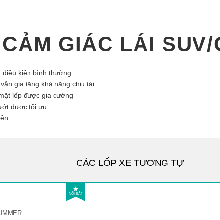
CẢM GIÁC LÁI SUV/
 điều kiện bình thường
vẫn gia tăng khả năng chịu tải
mặt lốp được gia cường
ướt được tối ưu
iện
CÁC LỐP XE TƯƠNG TỰ
NỔI BẬT
UMMER