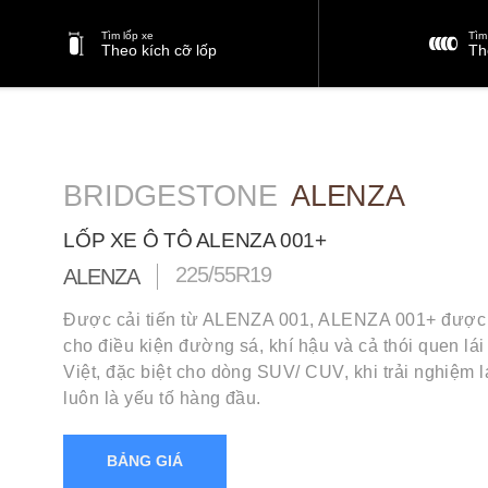
Tìm lốp xe
Tìm 
Theo kích cỡ lốp
Th
BRIDGESTONE
ALENZA
LỐP XE Ô TÔ ALENZA 001+
225/55R19
ALENZA
Được cải tiến từ ALENZA 001, ALENZA 001+ được t
cho điều kiện đường sá, khí hậu và cả thói quen lá
Việt, đặc biệt cho dòng SUV/ CUV, khi trải nghiệm l
luôn là yếu tố hàng đầu.
BẢNG GIÁ