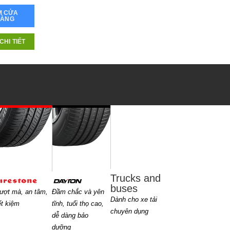
M CỬA
HÀNG
CHI TIẾT
Trucks and
buses
ượt mà, an tâm,
Đầm chắc và yên
Dành cho xe tải
ết kiệm
tĩnh, tuổi thọ cao,
chuyên dụng
dễ dàng bảo
dưỡng