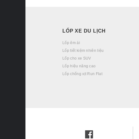
LỐP XE DU LỊCH
Lốp êm ái
Lốp tiết kiệm nhiên liệu
Lốp cho xe SUV
Lốp hiệu năng cao
Lốp chống xịt Run Flat