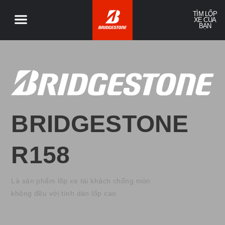
TÌM LỐP
XE CỦA
BẠN
BRIDGESTONE
R158
Là sản phẩm lốp xe tải khách chống mòn
không đều với tính dán lốp cao