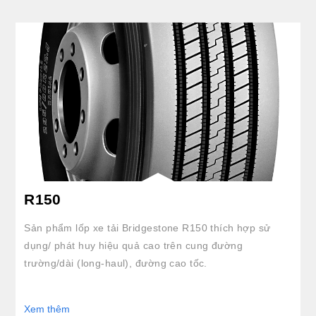
clickable image of R150
R150
Sản phẩm lốp xe tải Bridgestone R150 thích hợp sử
dụng/ phát huy hiệu quả cao trên cung đường
trường/dài (long-haul), đường cao tốc.
Xem thêm