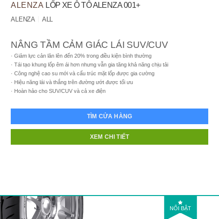
ALENZA
LỐP XE Ô TÔ ALENZA 001+
ALENZA
ALL
NÂNG TẦM CẢM GIÁC LÁI SUV/CUV
Giảm lực cản lăn lên đến 20% trong điều kiện bình thường
Tái tạo khung lốp êm ái hơn nhưng vẫn gia tăng khả năng chịu tải
Công nghệ cao su mới và cấu trúc mặt lốp được gia cường
Hiệu năng lái và thắng trên đường ướt được tối ưu
Hoàn hảo cho SUV/CUV và cả xe điện
TÌM CỬA HÀNG
XEM CHI TIẾT
NỔI BẬT