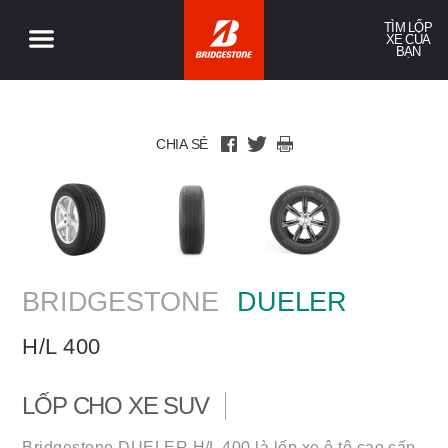
TÌM LỐP
XE CỦA
BẠN
CHIA SẺ
BRIDGESTONE
DUELER
H/L 400
LỐP CHO XE SUV
Bridgestone DUELER H/L 400 là lốp xe ô tô cao cấp