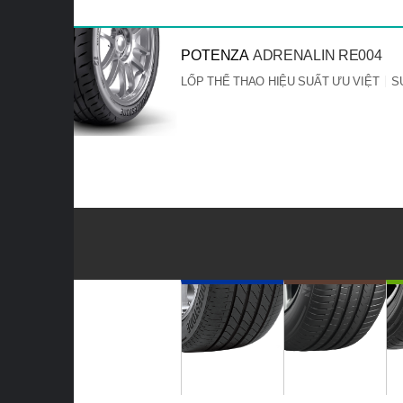
POTENZA
ADRENALIN RE004
LỐP THỂ THAO HIỆU SUẤT ƯU VIỆT
S