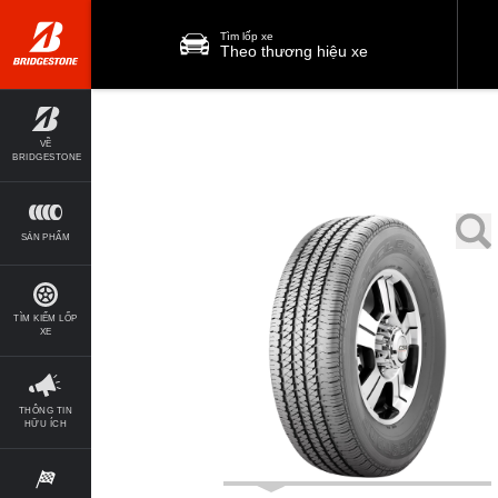
Tìm lốp xe
Theo thương hiệu xe
VỀ
BRIDGESTONE
SẢN PHẨM
TÌM KIẾM LỐP
XE
THÔNG TIN
HỮU ÍCH