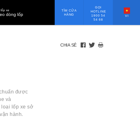
GỌI
lốp xe
TÌM CỬA
HOTLINE
eo dòng lốp
HÀNG
1900 54
VI
54 68
CHIA SẺ
u chuẩn được
ne và
loại lốp xe sở
 vận hành.