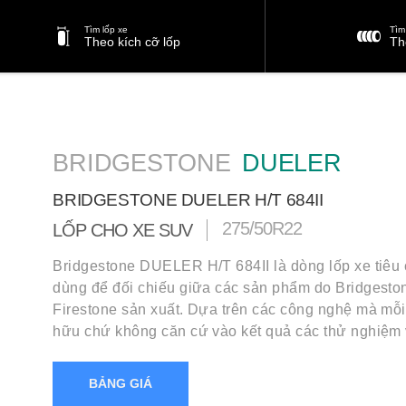
Tìm lốp xe
Tìm 
Theo kích cỡ lốp
Th
BRIDGESTONE
DUELER
BRIDGESTONE DUELER H/T 684II
275/50R22
LỐP CHO XE SUV
Bridgestone DUELER H/T 684II là dòng lốp xe tiê
dùng để đối chiếu giữa các sản phẩm do Bridgesto
Firestone sản xuất. Dựa trên các công nghệ mà mỗi 
hữu chứ không căn cứ vào kết quả các thử nghiệm
BẢNG GIÁ