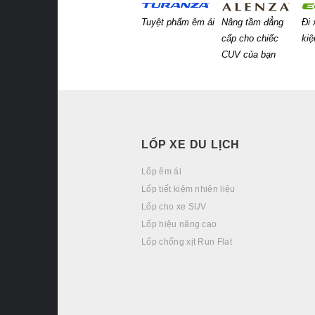
Tuyệt phẩm êm ái
Nâng tầm đẳng
Đi 
cấp cho chiếc
ki
CUV của bạn
LỐP XE DU LỊCH
Lốp êm ái
Lốp tiết kiệm nhiên liệu
Lốp cho xe SUV
Lốp hiệu năng cao
Lốp chống xịt Run Flat