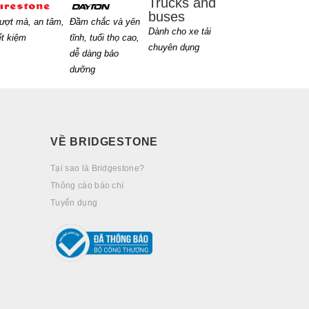
Trucks and
buses
ượt mà, an tâm,
Đầm chắc và yên
Dành cho xe tải
ết kiệm
tĩnh, tuổi thọ cao,
chuyên dụng
dễ dàng bảo
dưỡng
VỀ BRIDGESTONE
Tại sao là Bridgestone?
Thông cáo báo chí
Tuyển dụng