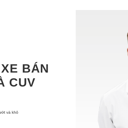
 XE BÁN
VÀ CUV
ướt và khô