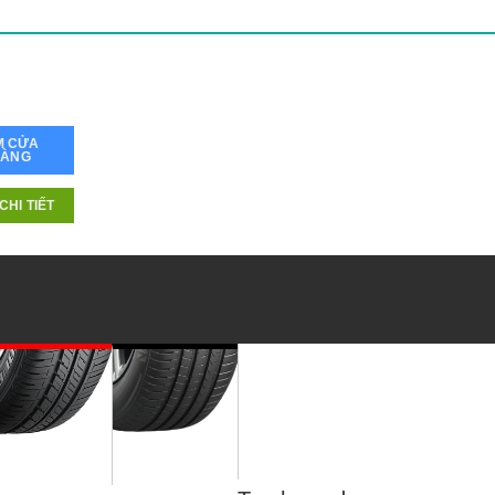
M CỬA
HÀNG
CHI TIẾT