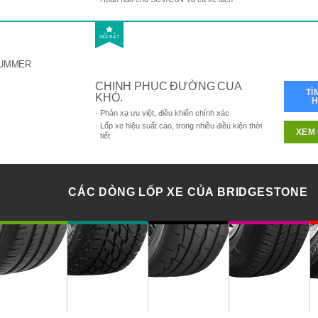
NỔI BẬT
UMMER
CHINH PHỤC ĐƯỜNG CUA
TÌ
KHÓ.
Phản xạ ưu việt, điều khiển chính xác
Lốp xe hiệu suất cao, trong nhiều điều kiện thời
XEM 
tiết
CÁC DÒNG LỐP XE CỦA BRIDGESTONE