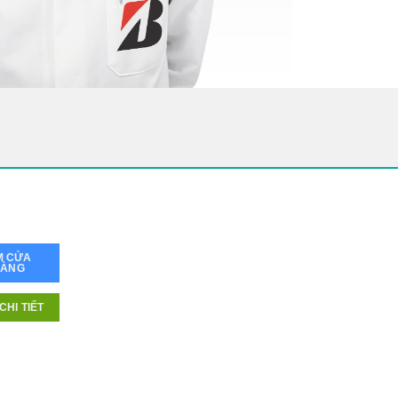
M CỬA
HÀNG
CHI TIẾT