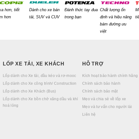
xa hơn, tiết
Dành cho xe bán
Đánh thức tay đua
Chất lượng ổn
M
ệm hơn
tải, SUV và CUV
trong bạn
định và hiệu năng
ti
bám đường ưu
việt
LỐP XE TẢI, XE KHÁCH
HỖ TRỢ
Lốp dành cho Xe tải, đầu kéo và rơ-mooc
Kích hoạt bảo hành chính hãng
Lốp dành cho Xe công trình/ Construction
Chính sách bảo hành
Lốp dành cho Xe Khách (Bus)
Chính sách bảo mật
Lốp dành cho Xe bồn chở xăng dầu và khí
Mẹo và chia sẻ về lốp xe
hoá lỏng
Mẹo và tư vấn cho người lái
Liên hệ