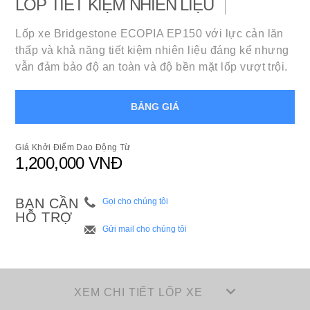
LỐP TIẾT KIỆM NHIÊN LIỆU
Lốp xe Bridgestone ECOPIA EP150 với lực cản lăn
thấp và khả năng tiết kiệm nhiên liệu đáng kể nhưng
vẫn đảm bảo độ an toàn và độ bền mặt lốp vượt trội.
BẢNG GIÁ
Giá Khởi Điểm Dao Động Từ
1,200,000 VNĐ
BẠN CẦN
Gọi cho chúng tôi
HỖ TRỢ
Gửi mail cho chúng tôi
XEM CHI TIẾT LỐP XE