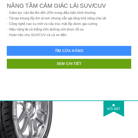
NÂNG TẦM CẢM GIÁC LÁI SUV/CUV
Giảm lực cản lăn lên đến 20% trong điều kiện bình thường
Tái tạo khung lốp êm ái hơn nhưng vẫn gia tăng khả năng chịu tải
Công nghệ cao su mới và cấu trúc mặt lốp được gia cường
Hiệu năng lái và thắng trên đường ướt được tối ưu
Hoàn hảo cho SUV/CUV và cả xe điện
TÌM CỬA HÀNG
XEM CHI TIẾT
NỔI BẬT