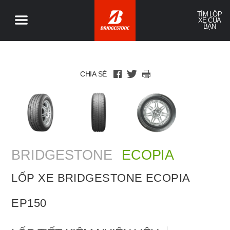
TÌM LỐP
XE CỦA
BẠN
CHIA SẺ
BRIDGESTONE
ECOPIA
LỐP XE BRIDGESTONE ECOPIA
EP150