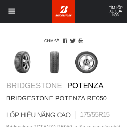
TÌM LỐP
XE CỦA
BẠN
CHIA SẺ
BRIDGESTONE
POTENZA
BRIDGESTONE POTENZA RE050
175/55R15
LỐP HIỆU NĂNG CAO
Bridgestone POTENZA RE050 là lốp xe cao cấp nhất