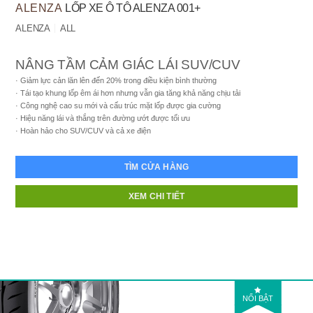
ALENZA
LỐP XE Ô TÔ ALENZA 001+
ALENZA
ALL
NÂNG TẦM CẢM GIÁC LÁI SUV/CUV
Giảm lực cản lăn lên đến 20% trong điều kiện bình thường
Tái tạo khung lốp êm ái hơn nhưng vẫn gia tăng khả năng chịu tải
Công nghệ cao su mới và cấu trúc mặt lốp được gia cường
Hiệu năng lái và thắng trên đường ướt được tối ưu
Hoàn hảo cho SUV/CUV và cả xe điện
TÌM CỬA HÀNG
XEM CHI TIẾT
NỔI BẬT