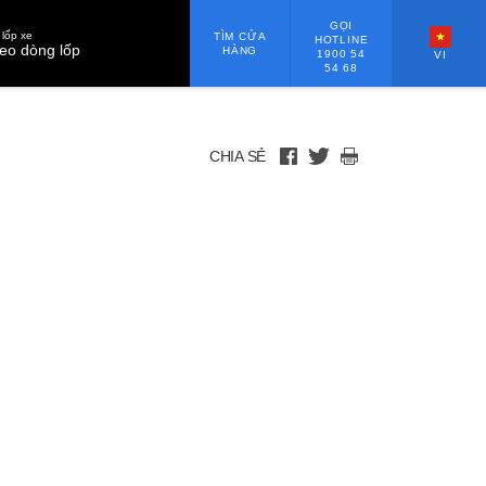
GỌI
lốp xe
TÌM CỬA
HOTLINE
eo dòng lốp
HÀNG
1900 54
VI
54 68
CHIA SẺ