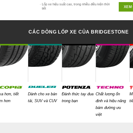
Lốp xe hiệu suất cao, trong nhiều điều kiện thời
XEM 
tiết
CÁC DÒNG LỐP XE CỦA BRIDGESTONE
xa hơn, tiết
Dành cho xe bán
Đánh thức tay đua
Chất lượng ổn
M
ệm hơn
tải, SUV và CUV
trong bạn
định và hiệu năng
ti
bám đường ưu
việt