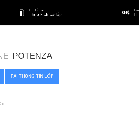
Tìm lốp xe
Tìm 
Theo kích cỡ lốp
Th
NE
POTENZA
TẢI THÔNG TIN LỐP
Đến