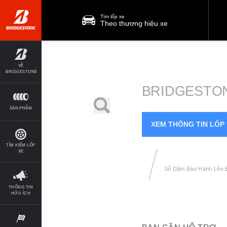
Tìm lốp xe
Theo thương hiệu xe
VỀ
BRIDGESTONE
BRIDGESTO
SẢN PHẨM
XEM THÔNG TIN LỐP
TÌM KIẾM LỐP
XE
Số Dặm Bảo Hành Lên 
THÔNG TIN
HỮU ÍCH