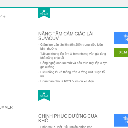
NỔI BẬT
01+
NÂNG TẦM CẢM GIÁC LÁI
TÌ
SUV/CUV
Giảm lực cản lăn lên đến 20% trong điều kiện
bình thường
XEM 
Tái tạo khung lốp êm ái hơn nhưng vẫn gia tăng
khả năng chịu tải
Công nghệ cao su mới và cấu trúc mặt lốp được
gia cường
Hiệu năng lái và thắng trên đường ướt được tối
ưu
Hoàn hảo cho SUV/CUV và cả xe điện
NỔI BẬT
UMMER
CHINH PHỤC ĐƯỜNG CUA
TÌ
KHÓ.
Phản xạ ưu việt, điều khiển chính xác