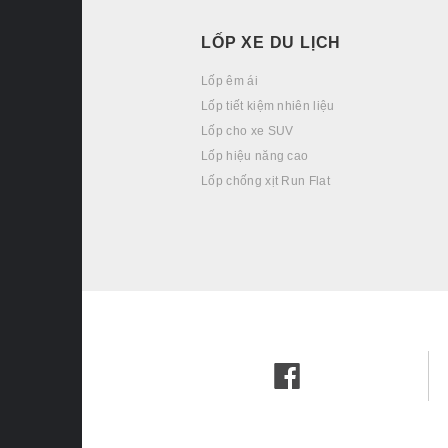
LỐP XE DU LỊCH
Lốp êm ái
Lốp tiết kiệm nhiên liệu
Lốp cho xe SUV
Lốp hiệu năng cao
Lốp chống xịt Run Flat