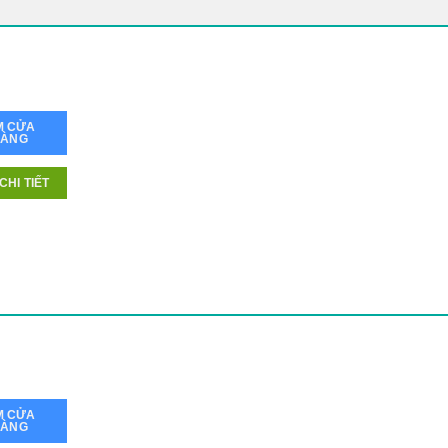
M CỬA
HÀNG
CHI TIẾT
M CỬA
HÀNG