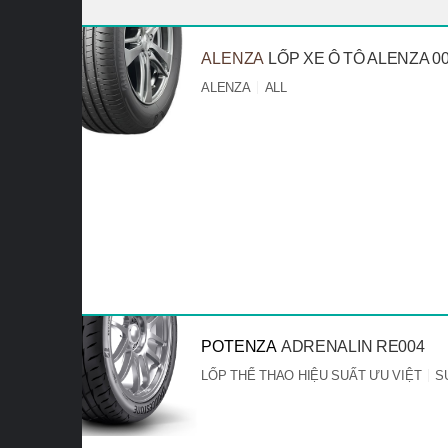
ALENZA
LỐP XE Ô TÔ ALENZA 0
ALENZA
ALL
POTENZA
ADRENALIN RE004
LỐP THỂ THAO HIỆU SUẤT ƯU VIỆT
S