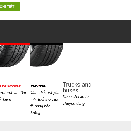
CHI TIẾT
Trucks and
buses
ượt mà, an tâm,
Đầm chắc và yên
Dành cho xe tải
ết kiệm
tĩnh, tuổi thọ cao,
chuyên dụng
dễ dàng bảo
dưỡng