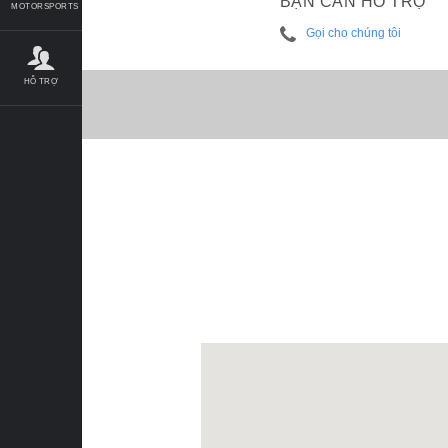
BẠN CẦN HỖ TRỢ
MOTORSPORTS
Gọi cho chúng tôi
HỖ TRỢ