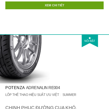
XEM CHI TIẾT
NỔI BẬT
POTENZA
ADRENALIN RE004
LỐP THỂ THAO HIỆU SUẤT ƯU VIỆT
SUMMER
CHINH PHỤC ĐƯỜNG CUA KHÓ.