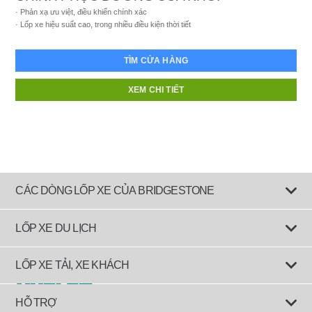
Phản xạ ưu việt, điều khiển chính xác
Lốp xe hiệu suất cao, trong nhiều điều kiện thời tiết
TÌM CỬA HÀNG
XEM CHI TIẾT
CÁC DÒNG LỐP XE CỦA BRIDGESTONE
LỐP XE DU LỊCH
Lốp êm ái
LỐP XE TẢI, XE KHÁCH
Lốp tiết kiệm nhiên liệu
Lốp dành cho Xe tải, đầu kéo và rơ-mooc
HỖ TRỢ