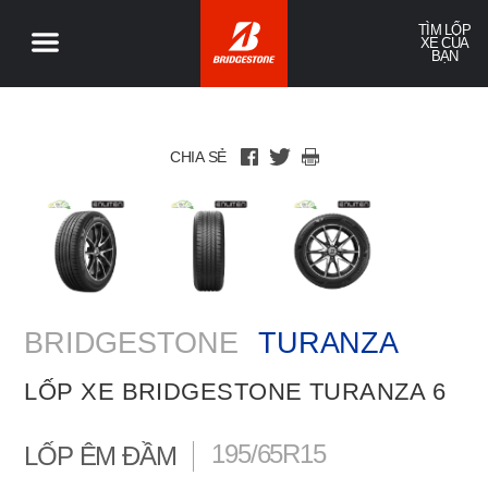
TÌM LỐP
XE CỦA
BẠN
CHIA SẺ
BRIDGESTONE
TURANZA
LỐP XE BRIDGESTONE TURANZA 6
195/65R15
LỐP ÊM ĐẦM