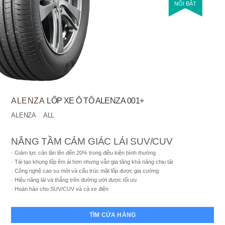
NỔI BẬT
ALENZA
LỐP XE Ô TÔ ALENZA 001+
ALENZA
ALL
NÂNG TẦM CẢM GIÁC LÁI SUV/CUV
Giảm lực cản lăn lên đến 20% trong điều kiện bình thường
Tái tạo khung lốp êm ái hơn nhưng vẫn gia tăng khả năng chịu tải
Công nghệ cao su mới và cấu trúc mặt lốp được gia cường
Hiệu năng lái và thắng trên đường ướt được tối ưu
Hoàn hảo cho SUV/CUV và cả xe điện
TÌM CỬA HÀNG