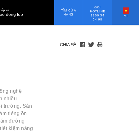
GỌI
lốp xe
TÌM CỬA
HOTLINE
eo dòng lốp
HÀNG
1900 54
VI
54 68
CHIA SẺ
công nghệ
ên nhiều
i trường. Sản
iảm tiếng ồn
 bám đường
 tiết kiệm năng