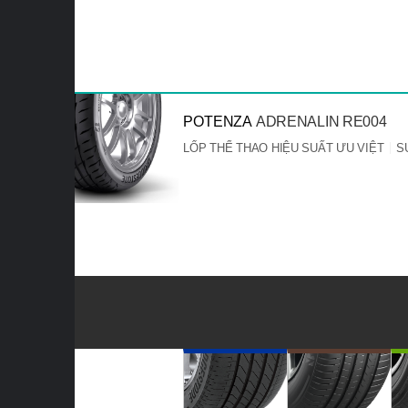
POTENZA
ADRENALIN RE004
LỐP THỂ THAO HIỆU SUẤT ƯU VIỆT
S