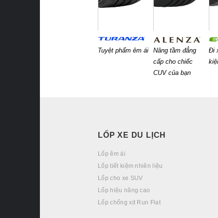
Tuyệt phẩm êm ái
Nâng tầm đẳng
Đi 
cấp cho chiếc
ki
CUV của bạn
LỐP XE DU LỊCH
Lốp êm ái
Lốp tiết kiệm nhiên liệu
Lốp cho xe SUV
Lốp hiệu năng cao
Lốp chống xịt Run Flat