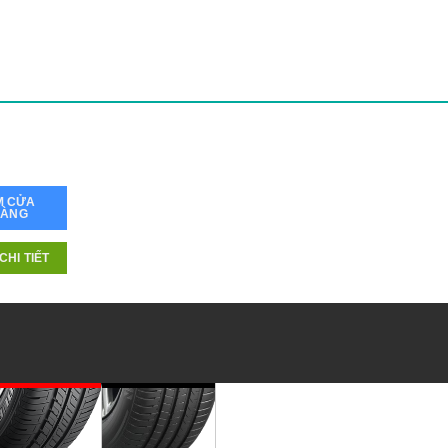
M CỬA
HÀNG
CHI TIẾT