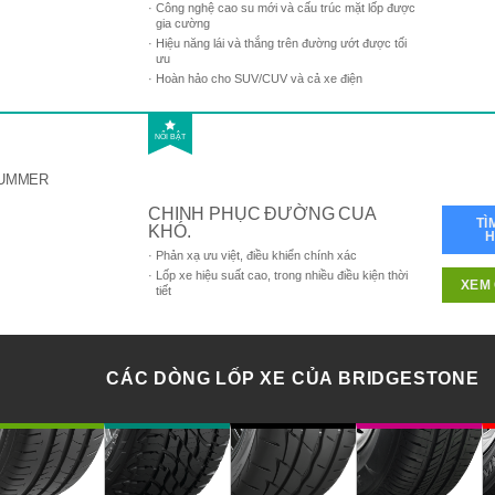
Công nghệ cao su mới và cấu trúc mặt lốp được
gia cường
Hiệu năng lái và thắng trên đường ướt được tối
ưu
Hoàn hảo cho SUV/CUV và cả xe điện
NỔI BẬT
UMMER
CHINH PHỤC ĐƯỜNG CUA
TÌ
KHÓ.
Phản xạ ưu việt, điều khiển chính xác
Lốp xe hiệu suất cao, trong nhiều điều kiện thời
XEM 
tiết
CÁC DÒNG LỐP XE CỦA BRIDGESTONE