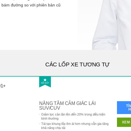
độ bám đường so với phiên bản cũ
CÁC LỐP XE TƯƠNG TỰ
NỔI BẬT
01+
NÂNG TẦM CẢM GIÁC LÁI
TÌ
SUV/CUV
Giảm lực cản lăn lên đến 20% trong điều kiện
bình thường
XEM 
Tái tạo khung lốp êm ái hơn nhưng vẫn gia tăng
khả năng chịu tải