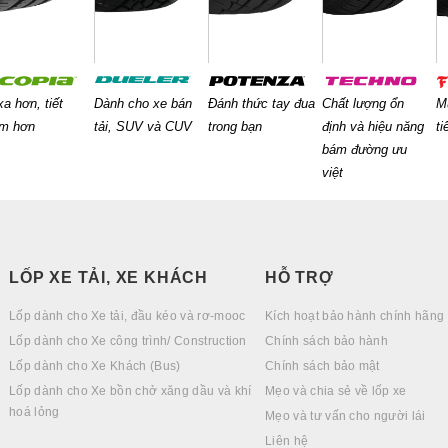
xa hơn, tiết
Dành cho xe bán
Đánh thức tay đua
Chất lượng ổn
M
ệm hơn
tải, SUV và CUV
trong bạn
định và hiệu năng
ti
bám đường ưu
việt
LỐP XE TẢI, XE KHÁCH
HỖ TRỢ
Lốp dành cho Xe tải, đầu kéo và rơ-mooc
Kích hoạt bảo hành chính hãng
Lốp dành cho Xe công trình/ Construction
Chính sách bảo hành
Lốp dành cho Xe Khách (Bus)
Chính sách bảo mật
Lốp dành cho Xe bồn chở xăng dầu và khí
Mẹo và chia sẻ về lốp xe
hoá lỏng
Mẹo và tư vấn cho người lái
Liên hệ