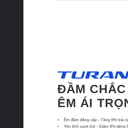
ĐẦM CHẮC 
ÊM ÁI TR
Êm đầm đẳng cấp - Tăng 8% trải ng
Yên tĩnh vượt trội - Giảm 8% tiếng