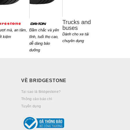
Trucks and
buses
ượt mà, an tâm,
Đầm chắc và yên
Dành cho xe tải
ết kiệm
tĩnh, tuổi thọ cao,
chuyên dụng
dễ dàng bảo
dưỡng
VỀ BRIDGESTONE
Tại sao là Bridgestone?
Thông cáo báo chí
Tuyển dụng