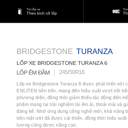
Tìm lốp xe
Tìm 
Theo kích cỡ lốp
Th
BRIDGESTONE
TURANZA
LỐP XE BRIDGESTONE TURANZA 6
245/50R18
LỐP ÊM ĐẦM
Lốp xe Bridgestone Turanza 6 được phát triển với 
ENLITEN tiên tiến, mang đến hiệu suất vượt trội tr
phương diện, đồng thời giảm thiểu tác động đến mô
phẩm mang lại trải nghiệm lái êm ái, thoải mái và g
đáng kể. Nhờ ứng dụng công nghệ mới, khả năng
trên mặt ướt đã được cải thiện, đồng thời hiệu suất
lượng cũng được nâng cao.