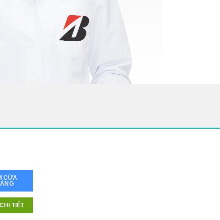
M CỬA
HÀNG
CHI TIẾT