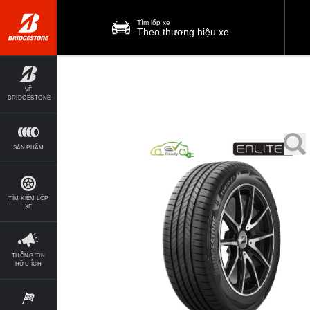
Tìm lốp xe
Theo thương hiệu xe
VỀ
BRIDGESTONE
SẢN PHẨM
TÌM KIẾM LỐP
XE
THÔNG TIN
HỮU ÍCH