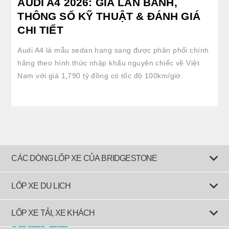
AUDI A4 2026: GIÁ LĂN BÁNH,
THÔNG SỐ KỸ THUẬT & ĐÁNH GIÁ
CHI TIẾT
Audi A4 là mẫu sedan hạng sang được phân phối chính
hãng theo hình thức nhập khẩu nguyên chiếc về Việt
Nam với giá 1,790 tỷ đồng có tốc độ 100km/giờ.
CÁC DÒNG LỐP XE CỦA BRIDGESTONE
LỐP XE DU LỊCH
Lốp êm ái
LỐP XE TẢI, XE KHÁCH