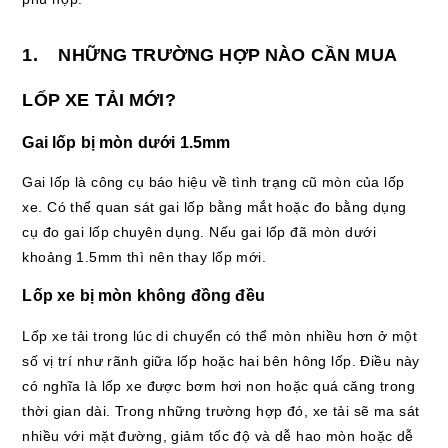
1. NHỮNG TRƯỜNG HỢP NÀO CẦN MUA
LỐP XE TẢI MỚI?
Gai lốp bị mòn dưới 1.5mm
Gai lốp là công cụ báo hiệu về tình trạng cũ mòn của lốp
xe. Có thể quan sát gai lốp bằng mắt hoặc đo bằng dụng
cụ đo gai lốp chuyên dụng. Nếu gai lốp đã mòn dưới
khoảng 1.5mm thì nên thay lốp mới.
Lốp xe bị mòn không đồng đều
Lốp xe tải trong lúc di chuyển có thể mòn nhiều hơn ở một
số vị trí như rãnh giữa lốp hoặc hai bên hông lốp. Điều này
có nghĩa là lốp xe được bơm hơi non hoặc quá căng trong
thời gian dài. Trong những trường hợp đó, xe tải sẽ ma sát
nhiều với mặt đường, giảm tốc độ và dễ hao mòn hoặc dễ