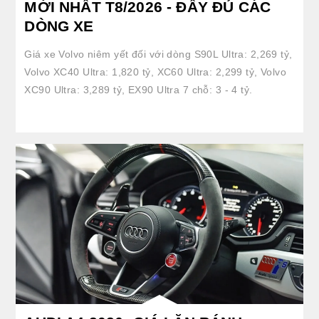
MỚI NHẤT T8/2026 - ĐẦY ĐỦ CÁC
DÒNG XE
Giá xe Volvo niêm yết đối với dòng S90L Ultra: 2,269 tỷ,
Volvo XC40 Ultra: 1,820 tỷ, XC60 Ultra: 2,299 tỷ, Volvo
XC90 Ultra: 3,289 tỷ, EX90 Ultra 7 chỗ: 3 - 4 tỷ.