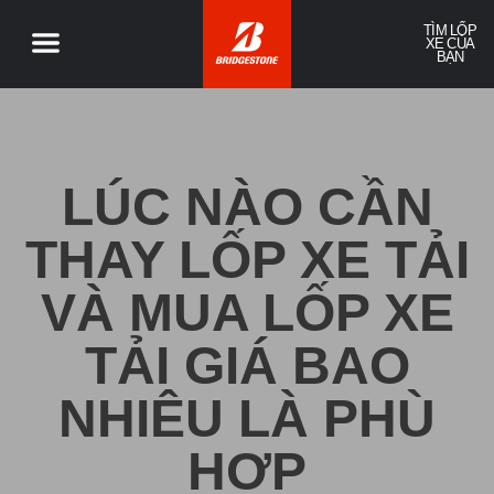
TÌM LỐP
XE CỦA
BẠN
LÚC NÀO CẦN
THAY LỐP XE TẢI
VÀ MUA LỐP XE
TẢI GIÁ BAO
NHIÊU LÀ PHÙ
HỢP