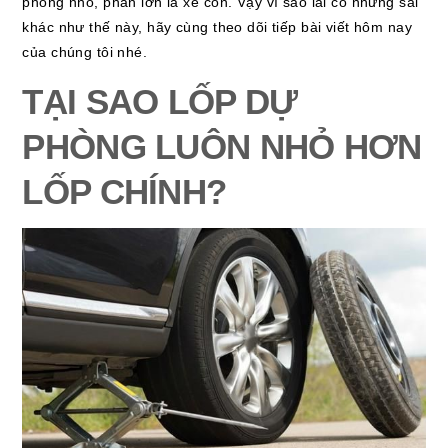
phòng nhỏ, phần lớn là xe con. Vậy vì sao lai có những sai
khác như thế này, hãy cùng theo dõi tiếp bài viết hôm nay
của chúng tôi nhé.
TẠI SAO LỐP DỰ
PHÒNG LUÔN NHỎ HƠN
LỐP CHÍNH?