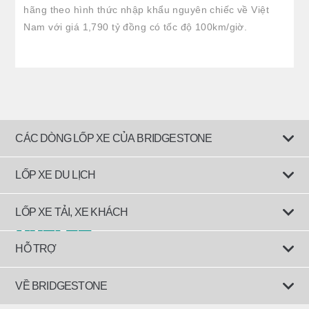
hãng theo hình thức nhập khẩu nguyên chiếc về Việt
Nam với giá 1,790 tỷ đồng có tốc độ 100km/giờ.
CÁC DÒNG LỐP XE CỦA BRIDGESTONE
LỐP XE DU LỊCH
Lốp êm ái
LỐP XE TẢI, XE KHÁCH
Lốp tiết kiệm nhiên liệu
Lốp dành cho Xe tải, đầu kéo và rơ-mooc
HỖ TRỢ
Lốp cho xe SUV
Lốp dành cho Xe công trình/ Construction
Kích hoạt bảo hành chính hãng
VỀ BRIDGESTONE
Lốp hiệu năng cao
Lốp dành cho Xe Khách (Bus)