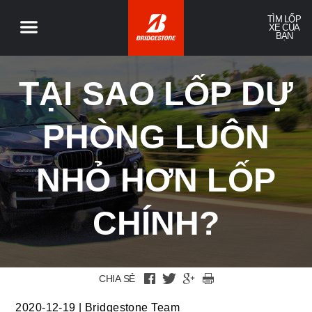
TÌM LỐP
XE CỦA
BẠN
TẠI SAO LỐP DỰ
PHÒNG LUÔN
NHỎ HƠN LỐP
CHÍNH?
CHIA SẺ
2020-12-19
|
Bridgestone Team