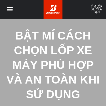
TÌM LỐP
XE CỦA
BẠN
BẬT MÍ CÁCH
CHỌN LỐP XE
MÁY PHÙ HỢP
VÀ AN TOÀN KHI
SỬ DỤNG