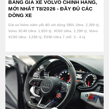
BẢNG GIÁ XE VOLVO CHÍNH HÃNG,
MỚI NHẤT T8/2026 - ĐẦY ĐỦ CÁC
DÒNG XE
Giá xe Volvo niêm yết đối với dòng S90L Ultra: 2,269 tỷ,
Volvo XC40 Ultra: 1,820 tỷ, XC60 Ultra: 2,299 tỷ, Volvo
XC90 Ultra: 3,289 tỷ, EX90 Ultra 7 chỗ: 3 - 4 tỷ.