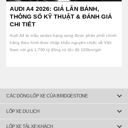
AUDI A4 2026: GIÁ LĂN BÁNH,
THÔNG SỐ KỸ THUẬT & ĐÁNH GIÁ
CHI TIẾT
Audi A4 là mẫu sedan hạng sang được phân phối chính
hãng theo hình thức nhập khẩu nguyên chiếc về Việt
Nam với giá 1,790 tỷ đồng có tốc độ 100km/giờ.
CÁC DÒNG LỐP XE CỦA BRIDGESTONE
LỐP XE DU LỊCH
Lốp êm ái
LỐP XE TẢI, XE KHÁCH