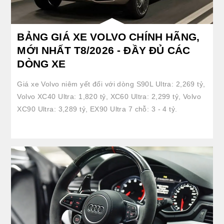
BẢNG GIÁ XE VOLVO CHÍNH HÃNG,
MỚI NHẤT T8/2026 - ĐẦY ĐỦ CÁC
DÒNG XE
Giá xe Volvo niêm yết đối với dòng S90L Ultra: 2,269 tỷ,
Volvo XC40 Ultra: 1,820 tỷ, XC60 Ultra: 2,299 tỷ, Volvo
XC90 Ultra: 3,289 tỷ, EX90 Ultra 7 chỗ: 3 - 4 tỷ.