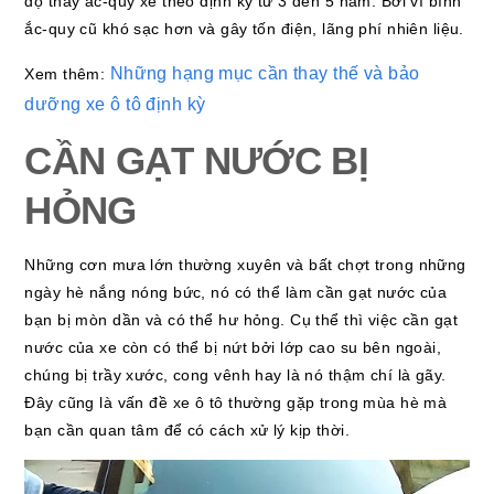
độ thay ắc-quy xe theo định kỳ từ 3 đến 5 năm. Bởi vì bình
ắc-quy cũ khó sạc hơn và gây tốn điện, lãng phí nhiên liệu.
Những hạng mục cần thay thế và bảo
Xem thêm:
dưỡng xe ô tô định kỳ
CẦN GẠT NƯỚC BỊ
HỎNG
Những cơn mưa lớn thường xuyên và bất chợt trong những
ngày hè nắng nóng bức, nó có thể làm cần gạt nước của
bạn bị mòn dần và có thể hư hỏng. Cụ thể thì việc cần gạt
nước của xe còn có thể bị nứt bởi lớp cao su bên ngoài,
chúng bị trầy xước, cong vênh hay là nó thậm chí là gãy.
Đây cũng là vấn đề xe ô tô thường gặp trong mùa hè mà
bạn cần quan tâm để có cách xử lý kịp thời.