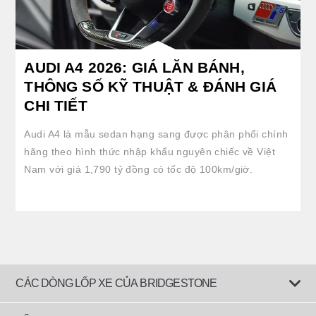
AUDI A4 2026: GIÁ LĂN BÁNH,
THÔNG SỐ KỸ THUẬT & ĐÁNH GIÁ
CHI TIẾT
Audi A4 là mẫu sedan hạng sang được phân phối chính
hãng theo hình thức nhập khẩu nguyên chiếc về Việt
Nam với giá 1,790 tỷ đồng có tốc độ 100km/giờ.
CÁC DÒNG LỐP XE CỦA BRIDGESTONE