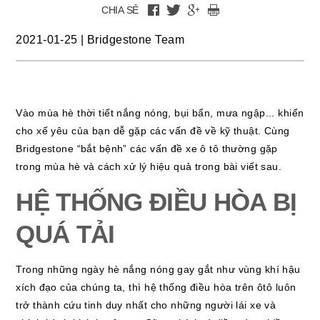
CHIA SẺ
2021-01-25
|
Bridgestone Team
Vào mùa hè thời tiết nắng nóng, bụi bẩn, mưa ngập... khiến
cho xế yêu của bạn dễ gặp các vấn đề về kỹ thuật. Cùng
Bridgestone “bắt bệnh” các vấn đề xe ô tô thường gặp
trong mùa hè và cách xử lý hiệu quả trong bài viết sau.
HỆ THỐNG ĐIỀU HÒA BỊ
QUÁ TẢI
Trong những ngày hè nắng nóng gay gắt như vùng khí hậu
xích đạo của chúng ta, thì hệ thống điều hòa trên ôtô luôn
trở thành cứu tinh duy nhất cho những người lái xe và