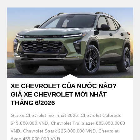
XE CHEVROLET CỦA NƯỚC NÀO?
GIÁ XE CHEVROLET MỚI NHẤT
THÁNG 6/2026
Giá xe Chevrolet mới nhất 2026: Chevrolet Colorado
649.000.000 VNĐ, Chevrolet Trailblazer 885.000.0000
VNĐ, Chevrolet Spark 225.000.000 VNĐ, Chevrolet
Aveo 459.000.000 VNĐ,…