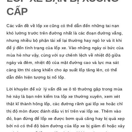
CẤP
Các vấn đề về lốp xe cũng có thể dẫn đến những tai nạn
khó lường trước trên đường nhất là các đoạn đường vắng,
nhưng nhiều bộ phận tài xế lại thường hay ngó lơ và ít khi
để ý đến tình trạng của lốp xe. Vào những ngày oi bức của
mùa hè như vậy, cùng với sự chênh lệch về nhiệt độ giữa
ngày và đêm, nhiệt độ của mặt đường cao và lực ma sát
càng lớn thì càng khiến cho áp suất lốp tăng lên, có thể
dẫn đến hiện tượng bị nổ lốp.
Lời khuyên để xử lý vấn đề xe ô tô thường gặp trong mùa
hè này là bạn nên kiểm tra lốp xe thường xuyên, xem xét
thật kĩ thành hông lốp, các đường rãnh gai lốp xe hoặc chỉ
thị độ mòn được đánh dấu vị trí trên vai lốp xe. Thêm vào
đó, bạn đừng để lốp xe được bơm quá căng hay bị quá xẹp
bởi nó có thể độ bám đường của lốp xe bị giảm đi hoặc xảy