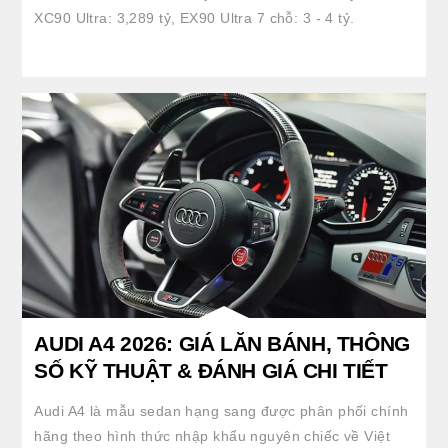
XC90 Ultra: 3,289 tỷ, EX90 Ultra 7 chỗ: 3 - 4 tỷ.
AUDI A4 2026: GIÁ LĂN BÁNH, THÔNG
SỐ KỸ THUẬT & ĐÁNH GIÁ CHI TIẾT
Audi A4 là mẫu sedan hạng sang được phân phối chính
hãng theo hình thức nhập khẩu nguyên chiếc về Việt