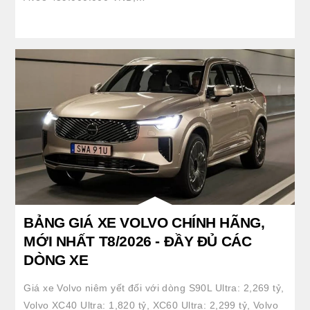
BẢNG GIÁ XE VOLVO CHÍNH HÃNG,
MỚI NHẤT T8/2026 - ĐẦY ĐỦ CÁC
DÒNG XE
Giá xe Volvo niêm yết đối với dòng S90L Ultra: 2,269 tỷ,
Volvo XC40 Ultra: 1,820 tỷ, XC60 Ultra: 2,299 tỷ, Volvo