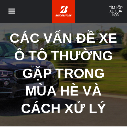
TÌM LỐP
XE CỦA
BẠN
CÁC VẤN ĐỀ XE
Ô TÔ THƯỜNG
GẶP TRONG
MÙA HÈ VÀ
CÁCH XỬ LÝ