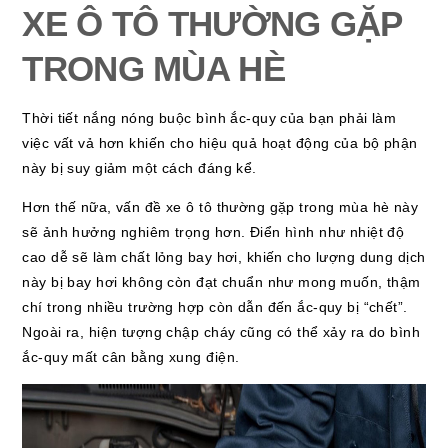
XE Ô TÔ THƯỜNG GẶP
TRONG MÙA HÈ
Thời tiết nắng nóng buộc bình ắc-quy của bạn phải làm
việc vất vả hơn khiến cho hiệu quả hoạt động của bộ phận
này bị suy giảm một cách đáng kể.
Hơn thế nữa, vấn đề xe ô tô thường gặp trong mùa hè này
sẽ ảnh hưởng nghiêm trọng hơn. Điển hình như nhiệt độ
cao dễ sẽ làm chất lỏng bay hơi, khiến cho lượng dung dịch
này bị bay hơi không còn đạt chuẩn như mong muốn, thậm
chí trong nhiều trường hợp còn dẫn đến ắc-quy bị “chết”.
Ngoài ra, hiện tượng chập cháy cũng có thể xảy ra do bình
ắc-quy mất cân bằng xung điện.