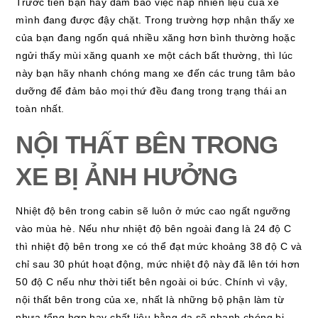
Trước tiên bạn hãy đảm bảo việc nắp nhiên liệu của xe
mình đang được đậy chặt. Trong trường hợp nhận thấy xe
của bạn đang ngốn quá nhiều xăng hơn bình thường hoặc
ngửi thấy mùi xăng quanh xe một cách bất thường, thì lúc
này bạn hãy nhanh chóng mang xe đến các trung tâm bảo
dưỡng để đảm bảo mọi thứ đều đang trong trạng thái an
toàn nhất.
NỘI THẤT BÊN TRONG
XE BỊ ẢNH HƯỞNG
Nhiệt độ bên trong cabin sẽ luôn ở mức cao ngất ngưỡng
vào mùa hè. Nếu như nhiệt độ bên ngoài đang là 24 độ C
thì nhiệt độ bên trong xe có thể đạt mức khoảng 38 độ C và
chỉ sau 30 phút hoạt động, mức nhiệt độ này đã lên tới hơn
50 độ C nếu như thời tiết bên ngoài oi bức. Chính vì vậy,
nội thất bên trong của xe, nhất là những bộ phận làm từ
nhựa tổng hợp hay chất liệu bằng da sẽ nhanh chóng bị