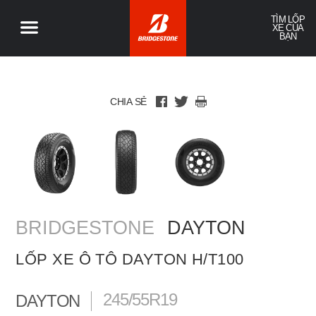
TÌM LỐP
XE CỦA
BẠN
CHIA SẺ
BRIDGESTONE
DAYTON
LỐP XE Ô TÔ DAYTON H/T100
245/55R19
DAYTON