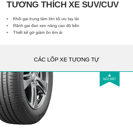
TƯƠNG THÍCH XE SUV/CUV
Khối gai trung tâm lớn tối ưu tay lái
Rãnh gai đan xen nâng cao độ bền
Thiết kế gờ giảm ồn êm ái
CÁC LỐP XE TƯƠNG TỰ
NỔI BẬT