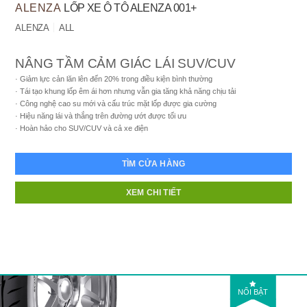
ALENZA
LỐP XE Ô TÔ ALENZA 001+
ALENZA
ALL
NÂNG TẦM CẢM GIÁC LÁI SUV/CUV
Giảm lực cản lăn lên đến 20% trong điều kiện bình thường
Tái tạo khung lốp êm ái hơn nhưng vẫn gia tăng khả năng chịu tải
Công nghệ cao su mới và cấu trúc mặt lốp được gia cường
Hiệu năng lái và thắng trên đường ướt được tối ưu
Hoàn hảo cho SUV/CUV và cả xe điện
TÌM CỬA HÀNG
XEM CHI TIẾT
NỔI BẬT