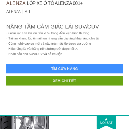
ALENZA
LỐP XE Ô TÔ ALENZA 001+
ALENZA
ALL
NÂNG TẦM CẢM GIÁC LÁI SUV/CUV
Giảm lực cản lăn lên đến 20% trong điều kiện bình thường
Tái tạo khung lốp êm ái hơn nhưng vẫn gia tăng khả năng chịu tải
Công nghệ cao su mới và cấu trúc mặt lốp được gia cường
Hiệu năng lái và thắng trên đường ướt được tối ưu
Hoàn hảo cho SUV/CUV và cả xe điện
TÌM CỬA HÀNG
XEM CHI TIẾT
NỔI BẬT