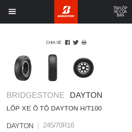
TÌM LỐP
XE CỦA
BẠN
CHIA SẺ
BRIDGESTONE
DAYTON
LỐP XE Ô TÔ DAYTON H/T100
245/70R16
DAYTON