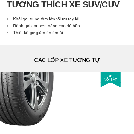
TƯƠNG THÍCH XE SUV/CUV
Khối gai trung tâm lớn tối ưu tay lái
Rãnh gai đan xen nâng cao độ bền
Thiết kế gờ giảm ồn êm ái
CÁC LỐP XE TƯƠNG TỰ
NỔI BẬT