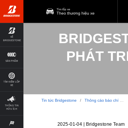
Tìm lốp xe
Theo thương hiệu xe
BRIDGEST
VỀ
BRIDGESTONE
PHÁT TR
SẢN PHẨM
TÌM KIẾM LỐP
XE
Tin tức Bridgestone
/
Thông cáo báo chí
/
THÔNG TIN
HỮU ÍCH
2025-01-04
|
Bridgestone Team