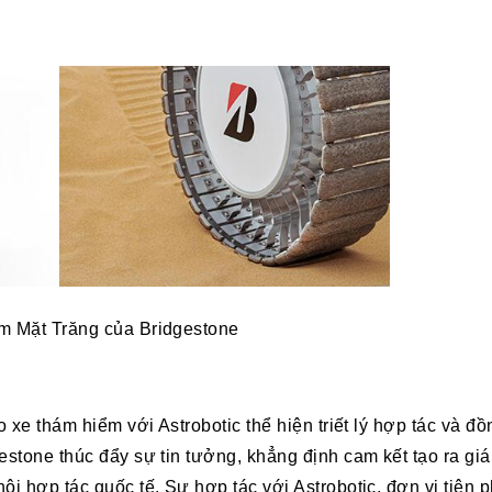
ểm Mặt Trăng của Bridgestone
ho xe thám hiểm với Astrobotic thể hiện triết lý hợp tác và 
estone thúc đẩy sự tin tưởng, khẳng định cam kết tạo ra giá
ội hợp tác quốc tế. Sự hợp tác với Astrobotic, đơn vị tiên