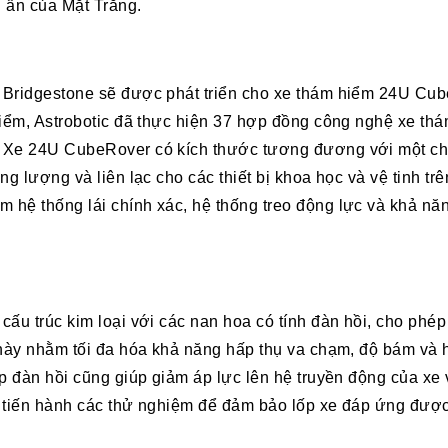
í ẩn của Mặt Trăng.
 Bridgestone sẽ được phát triển cho xe thám hiểm 24U Cub
hiểm, Astrobotic đã thực hiện 37 hợp đồng công nghệ xe th
 Xe 24U CubeRover có kích thước tương đương với một chiế
ng lượng và liên lạc cho các thiết bị khoa học và vệ tinh t
hệ thống lái chính xác, hệ thống treo động lực và khả năn
cấu trúc kim loại với các nan hoa có tính đàn hồi, cho phé
 này nhằm tối đa hóa khả năng hấp thụ va chạm, độ bám và h
p đàn hồi cũng giúp giảm áp lực lên hệ truyền động của xe 
sẽ tiến hành các thử nghiệm để đảm bảo lốp xe đáp ứng đượ