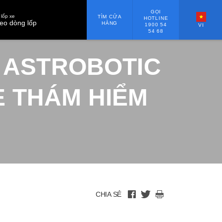
GỌI
lốp xe
TÌM CỬA
HOTLINE
eo dòng lốp
HÀNG
1900 54
VI
54 68
 ASTROBOTIC
E THÁM HIỂM
op-tac-voi-astrobotic-phat-trien-lop-xe-cho-xe-tham-hiem-mat-trang
CHIA SẺ