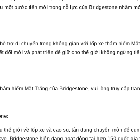
ấu một bước tiến mới trong nỗ lực của Bridgestone nhằm mở
 hỗ trợ di chuyển trong không gian với lốp xe thám hiểm Mặ
ết đổi mới và phát triển để giữ cho thế giới không ngừng t
 thám hiểm Mặt Trăng của Bridgestone, vui lòng truy cập tra
one:
u thế giới về lốp xe và cao su, tận dụng chuyên môn để cun
okyo, Bridgestone hiện đang hoạt động tại hơn 150 quốc gi