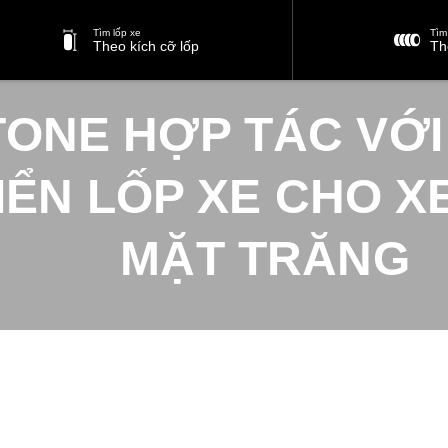
Tìm lốp xe
Tìm 
Theo kích cỡ lốp
Th
ONE HỢP TÁC VỚI
IỂN LỐP XE CHO X
MẶT TRĂNG
Tin tức và Truyền thông 2024 | Bridgestone Việt Nam
/
bridgestone-h