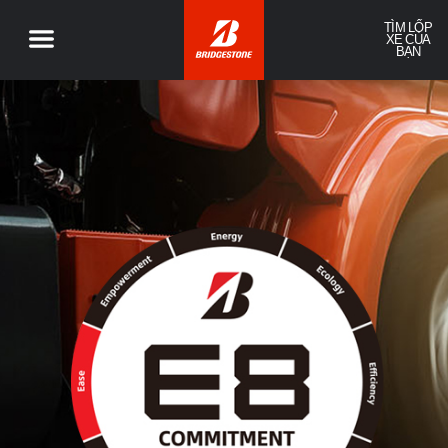
TÌM LỐP
XE CỦA
BẠN