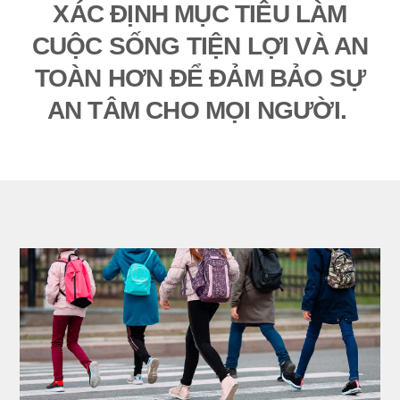
XÁC ĐỊNH MỤC TIÊU LÀM
CUỘC SỐNG TIỆN LỢI VÀ AN
TOÀN HƠN ĐỂ ĐẢM BẢO SỰ
AN TÂM CHO MỌI NGƯỜI.
clickable image of An toàn giao thông đường bộ