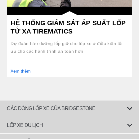
HỆ THỐNG GIÁM SÁT ÁP SUẤT LỐP
TỪ XA TIREMATICS
Dự đoán bảo dưỡng lốp giữ cho lốp xe ở điều kiện tối
ưu cho các hành trình an toàn hơn
Xem thêm
CÁC DÒNG LỐP XE CỦA BRIDGESTONE
LỐP XE DU LỊCH