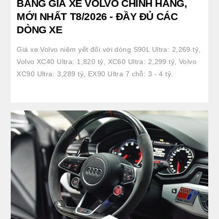
BẢNG GIÁ XE VOLVO CHÍNH HÃNG,
MỚI NHẤT T8/2026 - ĐẦY ĐỦ CÁC
DÒNG XE
Giá xe Volvo niêm yết đối với dòng S90L Ultra: 2,269 tỷ,
Volvo XC40 Ultra: 1,820 tỷ, XC60 Ultra: 2,299 tỷ, Volvo
XC90 Ultra: 3,289 tỷ, EX90 Ultra 7 chỗ: 3 - 4 tỷ.