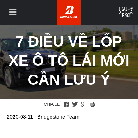
TÌM LỐP
XE CỦA
BẠN
7 ĐIỀU VỀ LỐP
XE Ô TÔ LÁI MỚI
CẦN LƯU Ý
CHIA SẺ
2020-08-11
|
Bridgestone Team