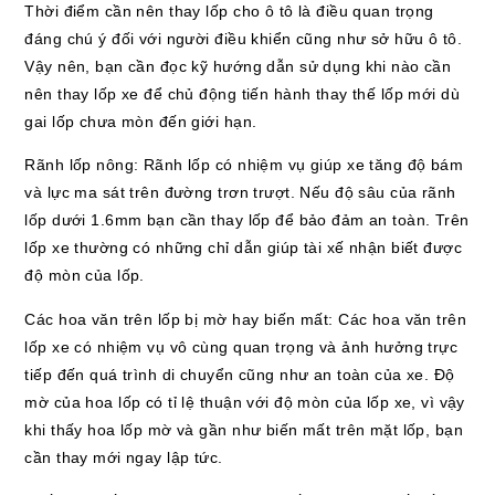
Thời điểm cần nên thay lốp cho ô tô là điều quan trọng
đáng chú ý đối với người điều khiển cũng như sở hữu ô tô.
Vậy nên, bạn cần đọc kỹ hướng dẫn sử dụng khi nào cần
nên thay lốp xe để chủ động tiến hành thay thế lốp mới dù
gai lốp chưa mòn đến giới hạn.
Rãnh lốp nông: Rãnh lốp có nhiệm vụ giúp xe tăng độ bám
và lực ma sát trên đường trơn trượt. Nếu độ sâu của rãnh
lốp dưới 1.6mm bạn cần thay lốp để bảo đảm an toàn. Trên
lốp xe thường có những chỉ dẫn giúp tài xế nhận biết được
độ mòn của lốp.
Các hoa văn trên lốp bị mờ hay biến mất: Các hoa văn trên
lốp xe có nhiệm vụ vô cùng quan trọng và ảnh hưởng trực
tiếp đến quá trình di chuyển cũng như an toàn của xe. Độ
mờ của hoa lốp có tỉ lệ thuận với độ mòn của lốp xe, vì vậy
khi thấy hoa lốp mờ và gần như biến mất trên mặt lốp, bạn
cần thay mới ngay lập tức.