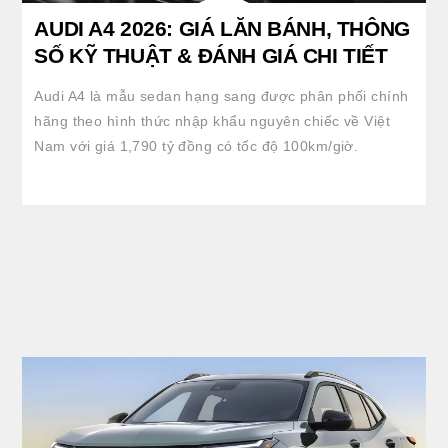
AUDI A4 2026: GIÁ LĂN BÁNH, THÔNG
SỐ KỸ THUẬT & ĐÁNH GIÁ CHI TIẾT
Audi A4 là mẫu sedan hạng sang được phân phối chính
hãng theo hình thức nhập khẩu nguyên chiếc về Việt
Nam với giá 1,790 tỷ đồng có tốc độ 100km/giờ.