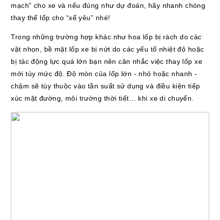
mạch” cho xe và nếu đúng như dự đoán, hãy nhanh chóng
thay thế lốp cho “xế yêu” nhé!
Trong những trường hợp khác như hoa lốp bị rách do các
vật nhọn, bề mặt lốp xe bị nứt do các yếu tố nhiệt độ hoặc
bị tác động lực quá lớn bạn nên cân nhắc việc thay lốp xe
mới tùy mức độ. Độ mòn của lốp lớn - nhỏ hoặc nhanh -
chậm sẽ tùy thuộc vào tần suất sử dụng và điều kiện tiếp
xúc mặt đường, môi trường thời tiết… khi xe di chuyển.