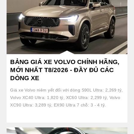
BẢNG GIÁ XE VOLVO CHÍNH HÃNG,
MỚI NHẤT T8/2026 - ĐẦY ĐỦ CÁC
DÒNG XE
Giá xe Volvo niêm yết đối với dòng S90L Ultra: 2,269 tỷ,
Volvo XC40 Ultra: 1,820 tỷ, XC60 Ultra: 2,299 tỷ, Volvo
XC90 Ultra: 3,289 tỷ, EX90 Ultra 7 chỗ: 3 - 4 tỷ.