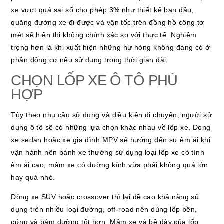
xe vượt quá sai số cho phép 3% như thiết kế ban đầu,
quãng đường xe đi được và vận tốc trên đồng hồ công tơ
mét sẽ hiển thị không chính xác so với thực tế. Nghiêm
trọng hơn là khi xuất hiện những hư hỏng không đáng có ở
phần động cơ nếu sử dụng trong thời gian dài.
CHỌN LỐP XE Ô TÔ PHÙ
HỢP
Tùy theo nhu cầu sử dụng và điều kiện di chuyển, người sử
dụng ô tô sẽ có những lựa chọn khác nhau về lốp xe. Dòng
xe sedan hoặc xe gia đình MPV sẽ hướng đến sự êm ái khi
vận hành nên bánh xe thường sử dụng loại lốp xe có tính
êm ái cao, mâm xe có đường kính vừa phải không quá lớn
hay quá nhỏ.
Dòng xe SUV hoặc crossover thì lại đề cao khả năng sử
dụng trên nhiều loại đường, off-road nên dùng lốp bền,
cứng và bám đường tốt hơn. Mâm xe và bề dày của lốp