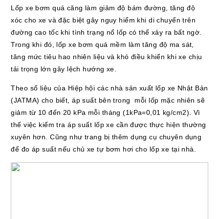
Lốp xe bơm quá căng làm giảm độ bám đường, tăng độ
xóc cho xe và đặc biệt gây nguy hiểm khi di chuyển trên
đường cao tốc khi tình trạng nổ lốp có thể xảy ra bất ngờ.
Trong khi đó, lốp xe bơm quá mềm làm tăng độ ma sát,
tăng mức tiêu hao nhiên liệu và khó điều khiển khi xe chịu
tải trọng lớn gây lệch hướng xe.
Theo số liệu của Hiệp hội các nhà sản xuất lốp xe Nhật Bản
(JATMA) cho biết, áp suất bên trong mỗi lốp mặc nhiên sẽ
giảm từ 10 đến 20 kPa mỗi tháng (1kPa=0,01 kg/cm2). Vì
thế việc kiểm tra áp suất lốp xe cần được thực hiện thường
xuyên hơn. Cũng như trang bị thêm dụng cụ chuyên dụng
để đo áp suất nếu chủ xe tự bơm hơi cho lốp xe tại nhà.