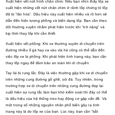
Xuất hiện vết nứt hình chân chim: Nếu bạn nhìn thấy lốp xe
xuất hiện những vết nứt chân chim ở rãnh lốp chứng tỏ lốp
đã bị “lão hóa”. Dấu hiệu này xuất hiện nhiều và rõ hơn sẽ
dẫn đến hiện tượng phồng và biến dạng lốp. Bạn cần theo
dõi thường xuyên nhằm phát hiện trước khi “trở nặng” và
kịp thời thay lốp khi cần thiết.
Xuất hiện vết phồng: Khi xe thường xuyên di chuyển trên
đường nhiều ổ gà hay va vào vỉa hè cũng có thể dẫn đến
việc lốp xe bị phồng. Khi phát hiện tình trạng này, bạn cần
thay lốp ngay để đảm bảo an toàn khi di chuyển.
Tay lái bị rung lắc: Đây là việc thường gặp khi xe di chuyển
trên những cung đường gồ ghề, sỏi đá. Tuy nhiên, trong
trường hợp xe di chuyển trên những cung đường đẹp lại
xuất hiện sự rung lắc làm bạn khó kiểm soát thì đây có thể
là dấu hiệu của hệ thống treo hay động cơ gặp vấn đề. Và
một trong số những nguyên nhân phổ biến gây ra tình
trạng này là do lốp xe của bạn. Lúc này, bạn cần “bắt