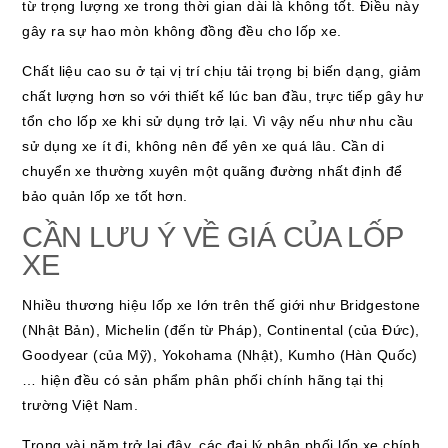
từ trọng lượng xe trong thời gian dài là không tốt. Điều này
gây ra sự hao mòn không đồng đều cho lốp xe.
Chất liệu cao su ở tại vị trí chịu tải trọng bị biến dạng, giảm
chất lượng hơn so với thiết kế lúc ban đầu, trực tiếp gây hư
tổn cho lốp xe khi sử dụng trở lại. Vì vậy nếu như nhu cầu
sử dụng xe ít đi, không nên để yên xe quá lâu. Cần di
chuyển xe thường xuyên một quãng đường nhất định để
bảo quản lốp xe tốt hơn.
CẦN LƯU Ý VỀ GIÁ CỦA LỐP
XE
Nhiều thương hiệu lốp xe lớn trên thế giới như Bridgestone
(Nhật Bản), Michelin (đến từ Pháp), Continental (của Đức),
Goodyear (của Mỹ), Yokohama (Nhật), Kumho (Hàn Quốc)
… hiện đều có sản phẩm phân phối chính hãng tại thị
trường Việt Nam.
Trong vài năm trở lại đây, các đại lý phân phối lốp xe chính