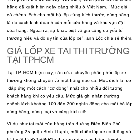
hãng đã xuất hiện ngày càng nhiều ở Việt Nam. “Mức giá
có chênh lệch cho một bộ lốp cùng kích thước, cùng hãng
là do cách kinh doanh của mỗi cửa hàng và khu vực đặt
cửa hàng. Ngoài ra, sự khác biệt về giá cũng do yếu tố
thương hiệu và độ uy tín của lốp xe”, anh Lộc chia sẻ thêm.
GIÁ LỐP XE TẠI THỊ TRƯỜNG
TẠI TPHCM
Tại TP. HCM hiện nay, các cửa chuyên phân phối lốp xe
thường không chuyên về một hãng nào cả. Mục đích là sẽ
đáp ứng một cách “cơ động” nhất cho nhiều đối tượng
khách hàng khi có yêu cầu. Mức giá ghi nhận thường
chênh lệch khoảng 100 đến 200 nghìn đồng cho một bộ lốp
cùng hãng, cùng loại và cùng kích cỡ.
Ví dụ như tại một cửa hàng trên đường Điện Biên Phủ
phường 25 quận Bình Thạnh, một chiếc lốp xe có thông số
kỹ thuật là P205/65R15 thường dùng cho hãng Toyota