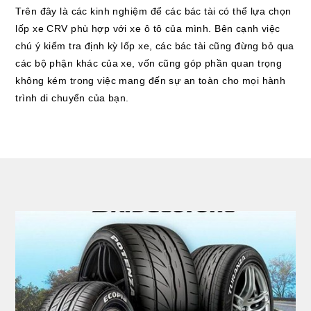
Trên đây là các kinh nghiệm để các bác tài có thể lựa chọn
lốp xe CRV phù hợp với xe ô tô của mình. Bên cạnh việc
chú ý kiểm tra định kỳ lốp xe, các bác tài cũng đừng bỏ qua
các bộ phận khác của xe, vốn cũng góp phần quan trọng
không kém trong việc mang đến sự an toàn cho mọi hành
trình di chuyển của bạn.
clickable image of HƯỚNG DẪN TỔNG HỢP CÁCH CHỌN LỐP CRV MỚI NHẤT NĂM 2022