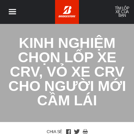
TÌM LỐP
XE CỦA
BẠN
KINH NGHIỆM
CHỌN LỐP XE
CRV, VỎ XE CRV
CHO NGƯỜI MỚI
CẦM LÁI
CHIA SẺ