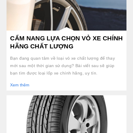
CẨM NANG LỰA CHỌN VỎ XE CHÍNH
HÃNG CHẤT LƯỢNG
Bạn đang quan tâm về loại vỏ xe chất lượng để thay
mới sau một thời gian sử dụng? Bài viết sau sẽ giúp
bạn tìm được loại lốp xe chính hãng, uy tín.
Xem thêm
clickable image of LỐP 225/55R18 CÓ NHỮNG ĐẶC ĐIỂM NỔI TRỘI NÀO?