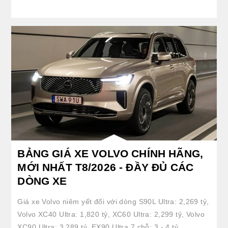
BẢNG GIÁ XE VOLVO CHÍNH HÃNG,
MỚI NHẤT T8/2026 - ĐẦY ĐỦ CÁC
DÒNG XE
Giá xe Volvo niêm yết đối với dòng S90L Ultra: 2,269 tỷ,
Volvo XC40 Ultra: 1,820 tỷ, XC60 Ultra: 2,299 tỷ, Volvo
XC90 Ultra: 3,289 tỷ, EX90 Ultra 7 chỗ: 3 - 4 tỷ.