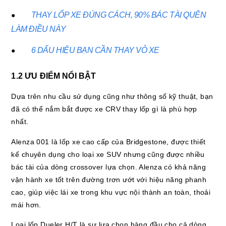
THAY LỐP XE ĐÚNG CÁCH, 90% BÁC TÀI QUÊN
●
LÀM ĐIỀU NÀY
6 DẤU HIỆU BẠN CẦN THAY VỎ XE
●
1.2 ƯU ĐIỂM NỔI BẬT
Dựa trên nhu cầu sử dụng cũng như thông số kỹ thuật, bạn
đã có thể nắm bắt được xe CRV thay lốp gì là phù hợp
nhất.
Alenza 001 là lốp xe cao cấp của Bridgestone, được thiết
kế chuyên dụng cho loại xe SUV nhưng cũng được nhiều
bác tài của dòng crossover lựa chọn. Alenza có khả năng
vận hành xe tốt trên đường trơn ướt với hiệu năng phanh
cao, giúp việc lái xe trong khu vực nội thành an toàn, thoải
mái hơn.
Loại lốp Dueler H/T là sự lựa chọn hàng đầu cho cả dòng