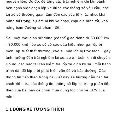
nguyên liệu. Do đó, để tăng các trải nghiệm khi lăn bánh,
bên cạnh việc chọn lốp xe đúng các thông số yêu cầu, các
tài xế sẽ thường quan tâm đến các yếu tố khác như: khả
năng tải trọng, sự êm ái khi xe chạy, chịu địa hình tốt, khả
năng bám đường và phanh tốt...
Sau một thời gian sử dụng (có thể giao động từ 60.000 km
- 90.000 km), lốp xe sẽ có các dấu hiệu như: gai lốp bị
mòn, áp suất thất thường, cao su mặt lốp bị tróc tách... gây
ảnh hưởng đến trải nghiệm lái xe, sự an toàn khi di chuyển.
Do đó, các bác tài cần kiểm tra lốp xe định kỳ sau mỗi hành
trình dài để kịp thời phát hiện vấn đề và bảo dưỡng. Các
thông tin tiếp theo trong bài viết này sẽ hướng dẫn bác tài
cách kiểm tra các thông tin, thông số lốp xe trong phần tiếp
theo của bài này để chọn mua đúng lốp cho xe CRV của
mình.
1.1 DÒNG XE TƯƠNG THÍCH