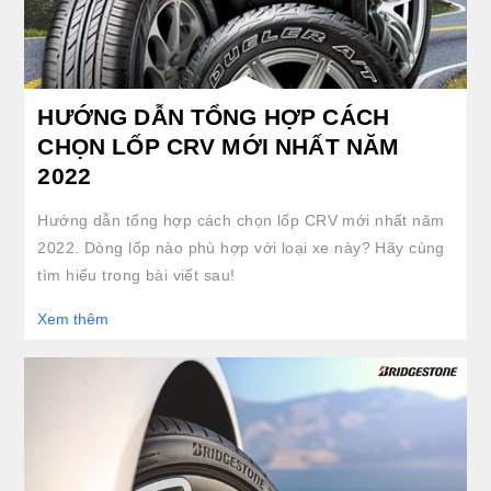
HƯỚNG DẪN TỔNG HỢP CÁCH
CHỌN LỐP CRV MỚI NHẤT NĂM
2022
Hướng dẫn tổng hợp cách chọn lốp CRV mới nhất năm
2022. Dòng lốp nào phù hợp với loại xe này? Hãy cùng
tìm hiểu trong bài viết sau!
Xem thêm
clickable image of CẨM NANG LỰA CHỌN VỎ XE CHÍNH HÃNG CHẤT LƯỢNG