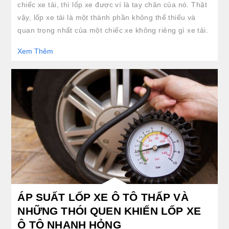
chiếc xe tải, thì lốp xe được ví là tay chân của nó. Thật
vậy, lốp xe tải là một thành phần không thể thiếu và
quan trọng nhất của một chiếc xe không riêng gì xe tải.
Xem Thêm
clickable image of ÁP SUẤT LỐP XE Ô TÔ THẤP VÀ NHỮNG THÓI QUEN KHIẾN LỐP X
ÁP SUẤT LỐP XE Ô TÔ THẤP VÀ
NHỮNG THÓI QUEN KHIẾN LỐP XE
Ô TÔ NHANH HỎNG