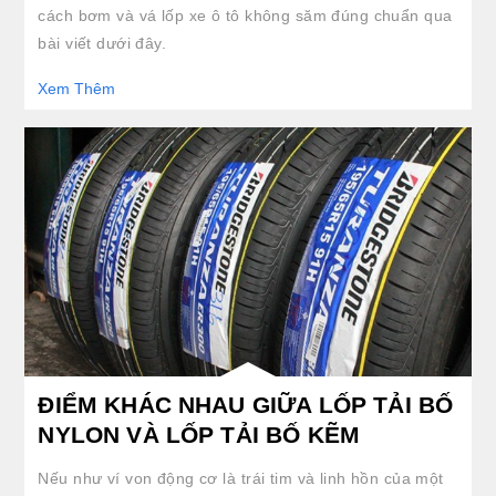
cách bơm và vá lốp xe ô tô không săm đúng chuẩn qua
bài viết dưới đây.
Xem Thêm
clickable image of ĐIỂM KHÁC NHAU GIỮA LỐP TẢI BỐ NYLON VÀ LỐP TẢI BỐ KẼM
ĐIỂM KHÁC NHAU GIỮA LỐP TẢI BỐ
NYLON VÀ LỐP TẢI BỐ KẼM
Nếu như ví von động cơ là trái tim và linh hồn của một