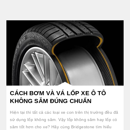
clickable image of CÁCH BƠM VÀ VÁ LỐP XE Ô TÔ KHÔNG SĂM ĐÚNG CHUẨN
CÁCH BƠM VÀ VÁ LỐP XE Ô TÔ
KHÔNG SĂM ĐÚNG CHUẨN
Hiện tại thì tất cả các loại xe con trên thị trường đều đã
sử dụng lốp không săm. Vậy lốp không săm hay lốp có
săm tốt hơn cho xe? Hãy cùng Bridgestone tìm hiểu