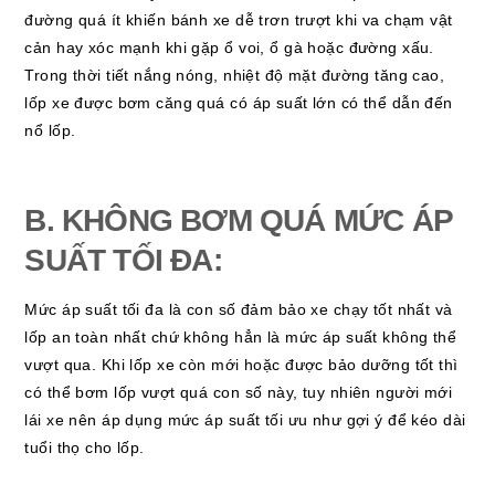
đường quá ít khiến bánh xe dễ trơn trượt khi va chạm vật
cản hay xóc mạnh khi gặp ổ voi, ổ gà hoặc đường xấu.
Trong thời tiết nắng nóng, nhiệt độ mặt đường tăng cao,
lốp xe được bơm căng quá có áp suất lớn có thể dẫn đến
nổ lốp.
B. KHÔNG BƠM QUÁ MỨC ÁP
SUẤT TỐI ĐA:
Mức áp suất tối đa là con số đảm bảo xe chạy tốt nhất và
lốp an toàn nhất chứ không hẳn là mức áp suất không thể
vượt qua. Khi lốp xe còn mới hoặc được bảo dưỡng tốt thì
có thể bơm lốp vượt quá con số này, tuy nhiên người mới
lái xe nên áp dụng mức áp suất tối ưu như gợi ý để kéo dài
tuổi thọ cho lốp.