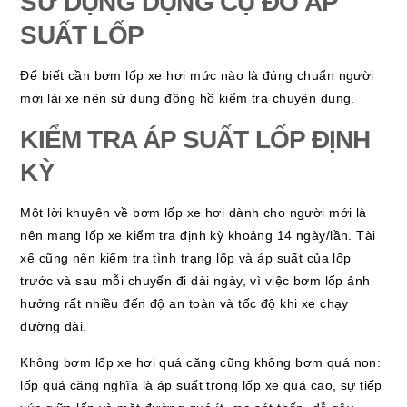
SỬ DỤNG DỤNG CỤ ĐO ÁP
SUẤT LỐP
Để biết cần bơm lốp xe hơi mức nào là đúng chuẩn người
mới lái xe nên sử dụng đồng hồ kiểm tra chuyên dụng.
KIỂM TRA ÁP SUẤT LỐP ĐỊNH
KỲ
Một lời khuyên về bơm lốp xe hơi dành cho người mới là
nên mang lốp xe kiểm tra định kỳ khoảng 14 ngày/lần. Tài
xế cũng nên kiểm tra tình trạng lốp và áp suất của lốp
trước và sau mỗi chuyến đi dài ngày, vì việc bơm lốp ảnh
hưởng rất nhiều đến độ an toàn và tốc độ khi xe chạy
đường dài.
Không bơm lốp xe hơi quá căng cũng không bơm quá non:
lốp quá căng nghĩa là áp suất trong lốp xe quá cao, sự tiếp