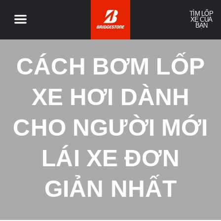
TÌM LỐP
XE CỦA
BẠN
CÁCH BƠM LỐP
XE HƠI DÀNH
CHO NGƯỜI MỚI
LÁI XE ĐƠN
GIẢN NHẤT