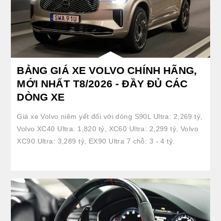
BẢNG GIÁ XE VOLVO CHÍNH HÃNG,
MỚI NHẤT T8/2026 - ĐẦY ĐỦ CÁC
DÒNG XE
Giá xe Volvo niêm yết đối với dòng S90L Ultra: 2,269 tỷ,
Volvo XC40 Ultra: 1,820 tỷ, XC60 Ultra: 2,299 tỷ, Volvo
XC90 Ultra: 3,289 tỷ, EX90 Ultra 7 chỗ: 3 - 4 tỷ.