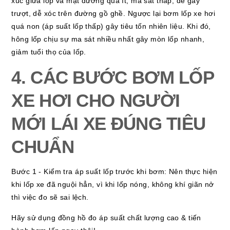
xúc giữa lốp và mặt đường quá ít, ma sát thấp, dễ gây
trượt, dễ xóc trên đường gồ ghề. Ngược lại bơm lốp xe hơi
quá non (áp suất lốp thấp) gây tiêu tốn nhiên liệu. Khi đó,
hông lốp chịu sự ma sát nhiều nhất gây mòn lốp nhanh,
giảm tuổi thọ của lốp.
4. CÁC BƯỚC BƠM LỐP
XE HƠI CHO NGƯỜI
MỚI LÁI XE ĐÚNG TIÊU
CHUẨN
Bước 1 - Kiểm tra áp suất lốp trước khi bơm: Nên thực hiện
khi lốp xe đã nguội hẳn, vì khi lốp nóng, không khí giãn nở
thì việc đo sẽ sai lệch.
Hãy sử dụng đồng hồ đo áp suất chất lượng cao & tiến