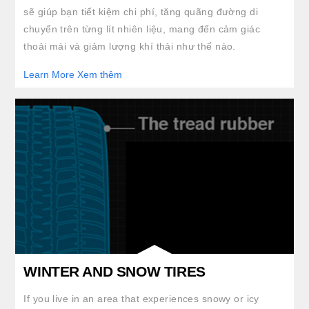
sẽ giúp bạn tiết kiệm chi phí, tăng quãng đường di
chuyển trên từng lít nhiên liệu, mang đến cảm giác
thoải mái và giảm lượng khí thải như thế nào.
Learn More Xem thêm
WINTER AND SNOW TIRES
If you live in an area that experiences snowy or icy