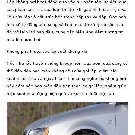
Lốp không hơi hoạt động dựa vào sự phân tán lực đều qua
các phần cấu trúc của lốp. Do đó, khi gặp hố hoặc ổ gà, vật
liệu của lốp và cấu trúc bên trong hấp thụ va đập. Các nan
hoa sẽ tự động uốn cong và linh hoạt để xử lý cú sốc, sau
đó trở lại vị trí ban đầu, cung cấp hiệu ứng đệm tương tự
như lốp bơm hơi.
Không phụ thuộc vào áp suất không khí
Nếu như lốp truyền thống bị xẹp hơi hoặc bơm quá căng có
thể dẫn đến hao mòn không đều của gai lốp, giảm hiệu
suất nhiên liệu và nguy hiểm. Thì công nghệ lốp không hơi
này đảm bảo hao mòn đều trên toàn bộ gai lốp, nhằm giúp
hiệu suất hoạt động hiệu quả và kéo dài tuổi thọ hơn.