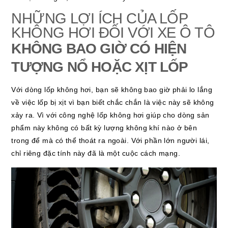
NHỮNG LỢI ÍCH CỦA LỐP
KHÔNG HƠI ĐỐI VỚI XE Ô TÔ
KHÔNG BAO GIỜ CÓ HIỆN
TƯỢNG NỔ HOẶC XỊT LỐP
Với dòng lốp không hơi, bạn sẽ không bao giờ phải lo lắng
về việc lốp bị xịt vì bạn biết chắc chắn là việc này sẽ không
xảy ra. Vì với công nghệ lốp không hơi giúp cho dòng sản
phẩm này không có bất kỳ lượng không khí nào ở bên
trong để mà có thể thoát ra ngoài. Với phần lớn người lái,
chỉ riêng đặc tính này đã là một cuộc cách mạng.