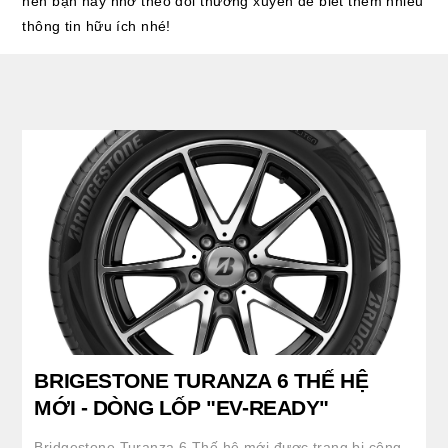
nên bạn hãy nhớ theo dõi thường xuyên để biết thêm nhiều
thông tin hữu ích nhé!
BRIGESTONE TURANZA 6 THẾ HỆ
MỚI - DÒNG LỐP "EV-READY"
Bridgestone Turanza 6 Thế hệ mới được trang bị công