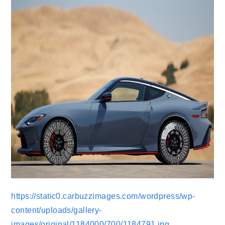
https://static0.carbuzzimages.com/wordpress/wp-
content/uploads/gallery-
images/original/1184000/700/1184791.jpg