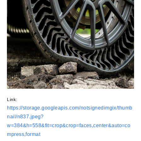
Link:
https://storage.googleapis.com/notsignedimgix/thumb
nail/n837.jpeg?
w=384&h=558&fit=crop&crop=faces,center&auto=co
mpress,format