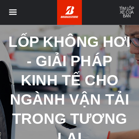
TÌM LỐP
XE CỦA
BẠN
LỐP KHÔNG HƠI
- GIẢI PHÁP
KINH TẾ CHO
NGÀNH VẬN TẢI
TRONG TƯƠNG
LAI