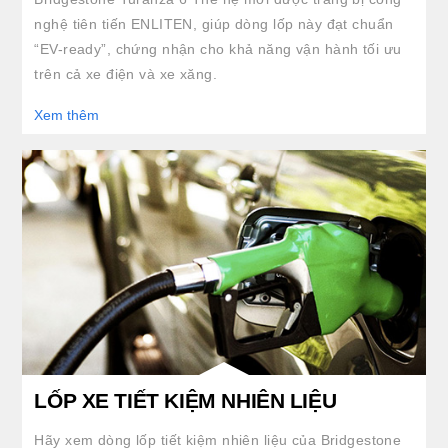
nghệ tiên tiến ENLITEN, giúp dòng lốp này đạt chuẩn
“EV-ready”, chứng nhận cho khả năng vận hành tối ưu
trên cả xe điện và xe xăng.
Xem thêm
LỐP XE TIẾT KIỆM NHIÊN LIỆU
Hãy xem dòng lốp tiết kiệm nhiên liệu của Bridgestone