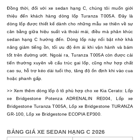
Đồng thời, đối với xe sedan hạng C, chúng tôi muốn giới
thiệu đến khách hàng dòng lốp Turanza T005A. Đây là
dòng lốp được thiết kế dành cho những mẫu xe thiên về sự
cân bằng giữa hiệu suất và thoải mái, điều mà phân khúc
sedan hạng C hướng đến. Dòng lốp này nổi bật nhờ khả
năng giảm tiếng ồn, tối ưu độ êm ái khi vận hành và bám
tốt trên đường ướt. Ngoài ra, Turanza T005A còn được cải
tiến thường xuyên về cấu trúc gai lốp, cũng như hợp chất
cao su, hỗ trợ kéo dài tuổi thọ, tăng độ ổn định khi vào cua
hoặc phanh gấp.
>> Xem thêm dòng lốp ô tô phù hợp cho xe Kia Cerato: Lốp
xe Bridgestone Potenza ADRENALIN RE004, Lốp xe
Bridgestone Turanza T005A, Lốp xe Bridgestone TURANZA
GR-100, Lốp xe Bridgestone ECOPIA EP300.
BẢNG GIÁ XE SEDAN HẠNG C 2026