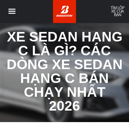
TÌM LỐP
XE CỦA
BẠN
XE SEDAN HẠNG
C LÀ GÌ? CÁC
DÒNG XE SEDAN
HẠNG C BÁN
CHẠY NHẤT
2026