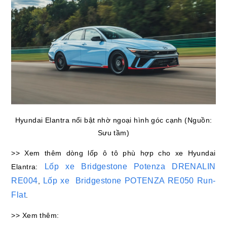
Hyundai Elantra nổi bật nhờ ngoại hình góc cạnh (Nguồn:
Sưu tầm)
>> Xem thêm dòng lốp ô tô phù hợp cho xe Hyundai
Lốp xe Bridgestone Potenza DRENALIN
Elantra:
RE004
Lốp xe Bridgestone POTENZA RE050 Run-
,
Flat
.
>> Xem thêm: