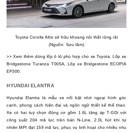
Toyota Corolla Altis sở hữu khoang nội thất rộng rãi
(Nguồn: Sưu tầm)
>> Xem thêm dòng lốp ô tô phù hợp cho xe Toyota: Lốp xe
Bridgestone Turanza T005A, Lốp xe Bridgestone ECOPIA
EP300.
HYUNDAI ELANTRA
Hyundai Elantra là mẫu xe nổi bật nhờ ngoại hình góc
cạnh, phong cách hiện đại và ngôn ngữ thiết kế thể thao.
Xe có hai tuỳ chọn động cơ gồm 1.6L tăng áp T-GDi với
công suất 204 mã lực trên bản N-Line, 2.0L hút khí tự
nhiên MPI đạt 159 mã lực, phục vụ linh hoạt cho nhiều nhu