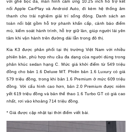
với ghế bọc da, màn hình cảm ứng 10.25 inch hỗ trợ kết
nối Apple CarPlay và Android Auto, đi kèm hệ thống âm
thanh cho trải nghiệm giải trí sống động. Danh sách an
toàn nổi bật gồm hỗ trợ phanh khẩn cấp, cảnh báo điểm
mù, kiểm soát hành trình, hỗ trợ giữ làn, giúp người lái yên
tâm khi vận hành trên đường dài lẫn trong đô thị.
Kia K3 được phân phối tại thị trường Việt Nam với nhiều
phiên bản, phù hợp nhu cầu đa dạng của người dùng trong
phân khúc sedan hạng C. Mức giá khởi điểm từ 549 triệu
đồng cho bản 1.6 Deluxe MT. Phiên bản 1.6 Luxury có giá
579 triệu đồng, trong khi bản 1.6 Premium ở mức 609 triệu
đồng. Với cấu hình cao hơn, bản 2.0 Premium được niêm
yết 619 triệu đồng và bản thể thao 1.6 Turbo GT có giá cao
nhất, rơi vào khoảng 714 triệu đồng.
* Giá được cập nhật tại thời điểm viết bài.