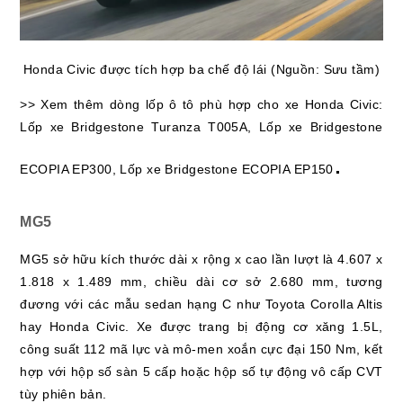
Honda Civic được tích hợp ba chế độ lái (Nguồn: Sưu tầm)
>> Xem thêm dòng lốp ô tô phù hợp cho xe Honda Civic:
Lốp xe Bridgestone Turanza T005A, Lốp xe Bridgestone
.
ECOPIA EP300, Lốp xe Bridgestone ECOPIA EP150
MG5
MG5 sở hữu kích thước dài x rộng x cao lần lượt là 4.607 x
1.818 x 1.489 mm, chiều dài cơ sở 2.680 mm, tương
đương với các mẫu sedan hạng C như Toyota Corolla Altis
hay Honda Civic. Xe được trang bị động cơ xăng 1.5L,
công suất 112 mã lực và mô-men xoắn cực đại 150 Nm, kết
hợp với hộp số sàn 5 cấp hoặc hộp số tự động vô cấp CVT
tùy phiên bản.