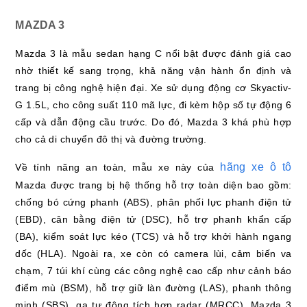
MAZDA 3
Mazda 3 là mẫu sedan hạng C nổi bật được đánh giá cao
nhờ thiết kế sang trọng, khả năng vận hành ổn định và
trang bị công nghệ hiện đại. Xe sử dụng động cơ Skyactiv-
G 1.5L, cho công suất 110 mã lực, đi kèm hộp số tự động 6
cấp và dẫn động cầu trước. Do đó, Mazda 3 khá phù hợp
cho cả di chuyển đô thị và đường trường.
hãng xe ô tô
Về tính năng an toàn, mẫu xe này của
Mazda được trang bị hệ thống hỗ trợ toàn diện bao gồm:
chống bó cứng phanh (ABS), phân phối lực phanh điện tử
(EBD), cân bằng điện tử (DSC), hỗ trợ phanh khẩn cấp
(BA), kiểm soát lực kéo (TCS) và hỗ trợ khởi hành ngang
dốc (HLA). Ngoài ra, xe còn có camera lùi, cảm biến va
chạm, 7 túi khí cùng các công nghệ cao cấp như cảnh báo
điểm mù (BSM), hỗ trợ giữ làn đường (LAS), phanh thông
minh (SBS), ga tự động tích hợp radar (MRCC). Mazda 3