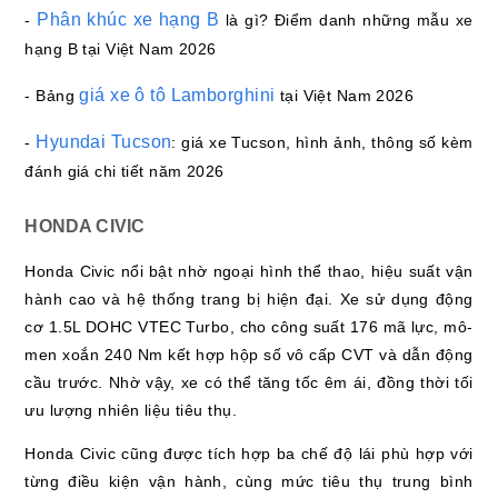
Phân khúc xe hạng B
-
là gì? Điểm danh những mẫu xe
hạng B tại Việt Nam 2026
giá xe ô tô Lamborghini
- Bảng
tại Việt Nam 2026
Hyundai Tucson
-
: giá xe Tucson, hình ảnh, thông số kèm
đánh giá chi tiết năm 2026
HONDA CIVIC
Honda Civic nổi bật nhờ ngoại hình thể thao, hiệu suất vận
hành cao và hệ thống trang bị hiện đại. Xe sử dụng động
cơ 1.5L DOHC VTEC Turbo, cho công suất 176 mã lực, mô-
men xoắn 240 Nm kết hợp hộp số vô cấp CVT và dẫn động
cầu trước. Nhờ vậy, xe có thể tăng tốc êm ái, đồng thời tối
ưu lượng nhiên liệu tiêu thụ.
Honda Civic cũng được tích hợp ba chế độ lái phù hợp với
từng điều kiện vận hành, cùng mức tiêu thụ trung bình