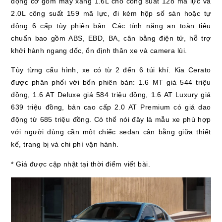
động cơ gồm máy xăng 1.6L cho công suất 128 mã lực và
2.0L công suất 159 mã lực, đi kèm hộp số sàn hoặc tự
động 6 cấp tùy phiên bản. Các tính năng an toàn tiêu
chuẩn bao gồm ABS, EBD, BA, cân bằng điện tử, hỗ trợ
khởi hành ngang dốc, ổn định thân xe và camera lùi.
Tùy từng cấu hình, xe có từ 2 đến 6 túi khí. Kia Cerato
được phân phối với bốn phiên bản: 1.6 MT giá 544 triệu
đồng, 1.6 AT Deluxe giá 584 triệu đồng, 1.6 AT Luxury giá
639 triệu đồng, bản cao cấp 2.0 AT Premium có giá dao
động từ 685 triệu đồng. Có thể nói đây là mẫu xe phù hợp
với người dùng cần một chiếc sedan cân bằng giữa thiết
kế, trang bị và chi phí vận hành.
* Giá được cập nhật tại thời điểm viết bài.