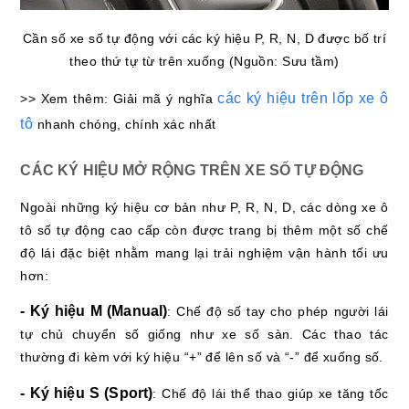
Cần số xe số tự động với các ký hiệu P, R, N, D được bố trí
theo thứ tự từ trên xuống (Nguồn: Sưu tầm)
các ký hiệu trên lốp xe ô
>> Xem thêm: Giải mã ý nghĩa
tô
nhanh chóng, chính xác nhất
CÁC KÝ HIỆU MỞ RỘNG TRÊN XE SỐ TỰ ĐỘNG
Ngoài những ký hiệu cơ bản như P, R, N, D, các dòng xe ô
tô số tự động cao cấp còn được trang bị thêm một số chế
độ lái đặc biệt nhằm mang lại trải nghiệm vận hành tối ưu
hơn:
- Ký hiệu M (Manual)
: Chế độ số tay cho phép người lái
tự chủ chuyển số giống như xe số sàn. Các thao tác
thường đi kèm với ký hiệu “+” để lên số và “-” để xuống số.
- Ký hiệu S (Sport)
: Chế độ lái thể thao giúp xe tăng tốc