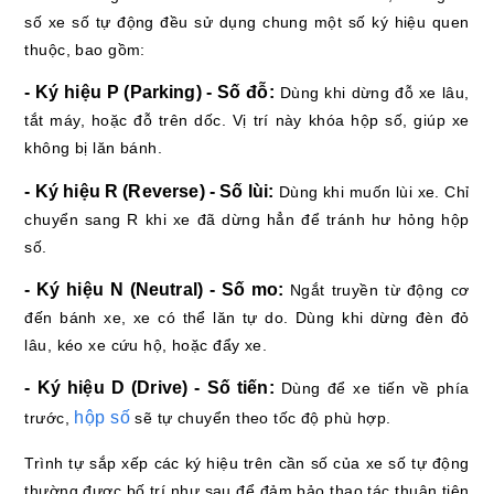
số xe số tự động đều sử dụng chung một số ký hiệu quen
thuộc, bao gồm:
- Ký hiệu P (Parking) - Số đỗ:
Dùng khi dừng đỗ xe lâu,
tắt máy, hoặc đỗ trên dốc. Vị trí này khóa hộp số, giúp xe
không bị lăn bánh.
- Ký hiệu R (Reverse) - Số lùi:
Dùng khi muốn lùi xe. Chỉ
chuyển sang R khi xe đã dừng hẳn để tránh hư hỏng hộp
số.
- Ký hiệu N (Neutral) - Số mo:
Ngắt truyền từ động cơ
đến bánh xe, xe có thể lăn tự do. Dùng khi dừng đèn đỏ
lâu, kéo xe cứu hộ, hoặc đẩy xe.
- Ký hiệu D (Drive) - Số tiến:
Dùng để xe tiến về phía
hộp số
trước,
sẽ tự chuyển theo tốc độ phù hợp.
Trình tự sắp xếp các ký hiệu trên cần số của xe số tự động
thường được bố trí như sau để đảm bảo thao tác thuận tiện