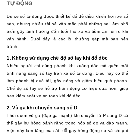
TỰ ĐỘNG
Dù xe số tự động được thiết kế để dễ điều khiển hơn xe số
sàn, nhưng nhiều tài xế vẫn mắc phải những sai lầm phổ
biến gây ảnh hưởng đến tuổi thọ xe và tiềm ẩn rủi ro khi
vận hành. Dưới đây là các lỗi thường gặp mà bạn nên
tránh:
1. Không sử dụng chế độ số tay khi đổ dốc
Nhiều người chỉ dùng phanh khi xuống dốc mà quên mất
tính năng sang số tay trên xe số tự động. Điều này có thể
làm phanh bị quá tải, gây nóng và giảm hiệu quả phanh.
Chế độ số tay sẽ hỗ trợ hãm động cơ hiệu quả hơn, giúp
bạn kiểm soát xe an toàn khi đổ đèo.
2. Vù ga khi chuyển sang số D
Thói quen vù ga (đạp ga mạnh) khi chuyển từ P sang D có
thể gây hư hỏng bánh răng trong hộp số do va đập mạnh.
Việc này làm tăng ma sát, dễ gây hỏng động cơ và chi phí