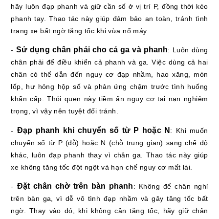
hãy luôn đạp phanh và giữ cần số ở vị trí P, đồng thời kéo
phanh tay. Thao tác này giúp đảm bảo an toàn, tránh tình
trạng xe bất ngờ tăng tốc khi vừa nổ máy.
Sử dụng chân phải cho cả ga và phanh
-
: Luôn dùng
chân phải để điều khiển cả phanh và ga. Việc dùng cả hai
chân có thể dẫn đến nguy cơ đạp nhầm, hao xăng, mòn
lốp, hư hỏng hộp số và phản ứng chậm trước tình huống
khẩn cấp. Thói quen này tiềm ẩn nguy cơ tai nạn nghiêm
trọng, vì vậy nên tuyệt đối tránh.
Đạp phanh khi chuyển số từ P hoặc N
-
: Khi muốn
chuyển số từ P (đỗ) hoặc N (chỗ trung gian) sang chế độ
khác, luôn đạp phanh thay vì chân ga. Thao tác này giúp
xe không tăng tốc đột ngột và hạn chế nguy cơ mất lái.
Đặt chân chờ trên bàn phanh
-
: Không để chân nghỉ
trên bàn ga, vì dễ vô tình đạp nhầm và gây tăng tốc bất
ngờ. Thay vào đó, khi không cần tăng tốc, hãy giữ chân