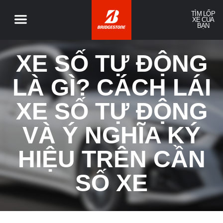
TÌM LỐP
XE CỦA
BẠN
XE SỐ TỰ ĐỘNG
LÀ GÌ? CÁCH LÁI
XE SỐ TỰ ĐỘNG
VÀ Ý NGHĨA KÝ
HIỆU TRÊN CẦN
SỐ XE