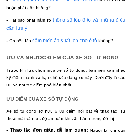
-
là gì? Có bắt
buộc phải gắn không?
thông số lốp ô tô và những điều
- Tại sao phải nắm rõ
cần lưu ý
cảm biến áp suất lốp cho ô tô
- Có nên lắp
không?
ƯU VÀ NHƯỢC ĐIỂM CỦA XE SỐ TỰ ĐỘNG
Trước khi lựa chọn mua xe số tự động, bạn nên cân nhắc
kỹ điểm mạnh và hạn chế của dòng xe này. Dưới đây là các
ưu và nhược điểm phổ biến nhất:
ƯU ĐIỂM CỦA XE SỐ TỰ ĐỘNG
Xe số tự động sở hữu 6 ưu điểm nổi bật về thao tác, sự
thoải mái và mức độ an toàn khi vận hành trong đô thị:
- Thao tác đơn giản, dễ làm quen:
Người lái chỉ cần