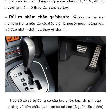
thuộc vào lực hãm động cơ qua các chế độ L, S, M, đòi hỏi
người lái nắm rõ thao tác sang số tay.
- Rủi ro nhầm chân ga/phanh:
Dễ xảy ra tai nạn
nghiêm trọng nếu tài xế, đặc biệt là người mới, hoảng loạn
và đạp nhầm chân ga thay vì phanh.
Hộp số xe số tự động có cấu tạo phức tạp, chi phí bảo
dưỡng và sửa chữa cao hơn xe số sàn (Nguồn: Sưu tầm)