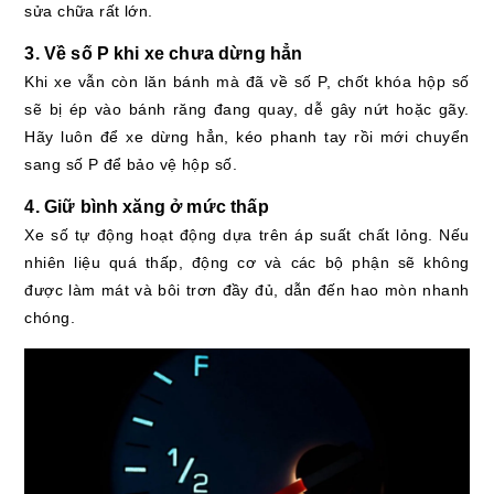
sửa chữa rất lớn.
3. Về số P khi xe chưa dừng hẳn
Khi xe vẫn còn lăn bánh mà đã về số P, chốt khóa hộp số
sẽ bị ép vào bánh răng đang quay, dễ gây nứt hoặc gãy.
Hãy luôn để xe dừng hẳn, kéo phanh tay rồi mới chuyển
sang số P để bảo vệ hộp số.
4. Giữ bình xăng ở mức thấp
Xe số tự động hoạt động dựa trên áp suất chất lỏng. Nếu
nhiên liệu quá thấp, động cơ và các bộ phận sẽ không
được làm mát và bôi trơn đầy đủ, dẫn đến hao mòn nhanh
chóng.