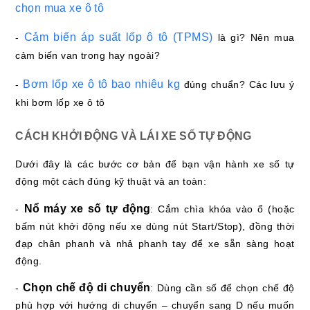
chọn mua xe ô tô
Cảm biến áp suất lốp ô tô (TPMS)
-
là gì? Nên mua
cảm biến van trong hay ngoài?
Bơm lốp xe ô tô bao nhiêu kg
-
đúng chuẩn? Các lưu ý
khi bơm lốp xe ô tô
CÁCH KHỞI ĐỘNG VÀ LÁI XE SỐ TỰ ĐỘNG
Dưới đây là các bước cơ bản để bạn vận hành xe số tự
động một cách đúng kỹ thuật và an toàn:
Nổ máy xe số tự động
-
: Cắm chìa khóa vào ổ (hoặc
bấm nút khởi động nếu xe dùng nút Start/Stop), đồng thời
đạp chân phanh và nhả phanh tay để xe sẵn sàng hoạt
động.
Chọn chế độ di chuyển
-
: Dùng cần số để chọn chế độ
phù hợp với hướng di chuyển – chuyển sang D nếu muốn