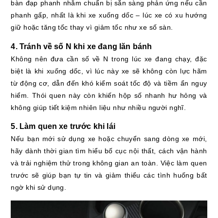
bàn đạp phanh nhằm chuẩn bị sẵn sàng phản ứng nếu cần
phanh gấp, nhất là khi xe xuống dốc – lúc xe có xu hướng
giữ hoặc tăng tốc thay vì giảm tốc như xe số sàn.
4. Tránh về số N khi xe đang lăn bánh
Không nên đưa cần số về N trong lúc xe đang chạy, đặc
biệt là khi xuống dốc, vì lúc này xe sẽ không còn lực hãm
từ động cơ, dẫn đến khó kiểm soát tốc độ và tiềm ẩn nguy
hiểm. Thói quen này còn khiến hộp số nhanh hư hỏng và
không giúp tiết kiệm nhiên liệu như nhiều người nghĩ.
5. Làm quen xe trước khi lái
Nếu bạn mới sử dụng xe hoặc chuyển sang dòng xe mới,
hãy dành thời gian tìm hiểu bố cục nội thất, cách vận hành
và trải nghiệm thử trong không gian an toàn. Việc làm quen
trước sẽ giúp bạn tự tin và giảm thiểu các tình huống bất
ngờ khi sử dụng.