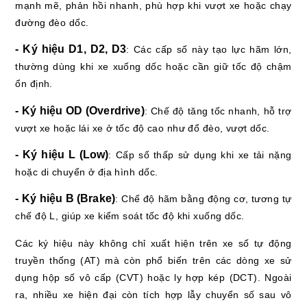
mạnh mẽ, phản hồi nhanh, phù hợp khi vượt xe hoặc chạy
đường đèo dốc.
- Ký hiệu D1, D2, D3
: Các cấp số này tạo lực hãm lớn,
thường dùng khi xe xuống dốc hoặc cần giữ tốc độ chậm
ổn định.
- Ký hiệu OD (Overdrive)
: Chế độ tăng tốc nhanh, hỗ trợ
vượt xe hoặc lái xe ở tốc độ cao như đổ đèo, vượt dốc.
- Ký hiệu L (Low)
: Cấp số thấp sử dụng khi xe tải nặng
hoặc di chuyển ở địa hình dốc.
- Ký hiệu B (Brake)
: Chế độ hãm bằng động cơ, tương tự
chế độ L, giúp xe kiểm soát tốc độ khi xuống dốc.
Các ký hiệu này không chỉ xuất hiện trên xe số tự động
truyền thống (AT) mà còn phổ biến trên các dòng xe sử
dụng hộp số vô cấp (CVT) hoặc ly hợp kép (DCT). Ngoài
ra, nhiều xe hiện đại còn tích hợp lẫy chuyển số sau vô