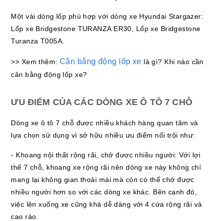
Một vài dòng lốp phù hợp với dòng xe Hyundai Stargazer:
Lốp xe Bridgestone TURANZA ER30, Lốp xe Bridgestone
Turanza T005A.
Cân bằng động lốp xe
>> Xem thêm:
là gì? Khi nào cần
cân bằng động lốp xe?
ƯU ĐIỂM CỦA CÁC DÒNG XE Ô TÔ 7 CHỖ
Dòng xe ô tô 7 chỗ được nhiều khách hàng quan tâm và
lựa chọn sử dụng vì sở hữu nhiều ưu điểm nổi trội như:
- Khoang nội thất rộng rãi, chở được nhiều người: Với lợi
thế 7 chỗ, khoang xe rộng rãi nên dòng xe này không chỉ
mang lại không gian thoải mái mà còn có thể chở được
nhiều người hơn so với các dòng xe khác. Bên cạnh đó,
việc lên xuống xe cũng khá dễ dàng với 4 cửa rộng rãi và
cao ráo.