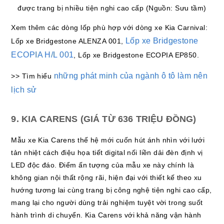
được trang bị nhiều tiện nghi cao cấp (Nguồn: Sưu tầm)
Xem thêm các dòng lốp phù hợp với dòng xe Kia Carnival:
Lốp xe Bridgestone
Lốp xe Bridgestone ALENZA 001,
ECOPIA H/L 001
, Lốp xe Bridgestone ECOPIA EP850.
những phát minh của ngành ô tô làm nên
>> Tìm hiểu
lịch sử
9. KIA CARENS (GIÁ TỪ 636 TRIỆU ĐỒNG)
Mẫu xe Kia Carens thế hệ mới cuốn hút ánh nhìn với lưới
tản nhiệt cách điệu họa tiết digital nối liền dải đèn định vị
LED độc đáo. Điểm ấn tượng của mẫu xe này chính là
không gian nội thất rộng rãi, hiện đại với thiết kế theo xu
hướng tương lai cùng trang bị công nghệ tiện nghi cao cấp,
mang lại cho người dùng trải nghiệm tuyệt vời trong suốt
hành trình di chuyển. Kia Carens với khả năng vận hành