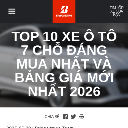
TÌM LỐP
XE CỦA
BẠN
TOP 10 XE Ô TÔ
7 CHỖ ĐÁNG
MUA NHẤT VÀ
BẢNG GIÁ MỚI
NHẤT 2026
CHIA SẺ