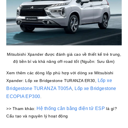
Mitsubishi Xpander được đánh giá cao về thiết kế trẻ trung,
độ bền bỉ và khả năng off-road tốt (Nguồn: Sưu tầm)
Xem thêm các dòng lốp phù hợp với dòng xe Mitsubishi
Lốp xe
Xpander: Lốp xe Bridgestone TURANZA ER30,
Bridgestone TURANZA T005A
Lốp xe Bridgestone
,
ECOPIA EP300
.
Hệ thống cân bằng điện tử ESP
>> Tham khảo:
là gì?
Cấu tạo và nguyên lý hoạt động