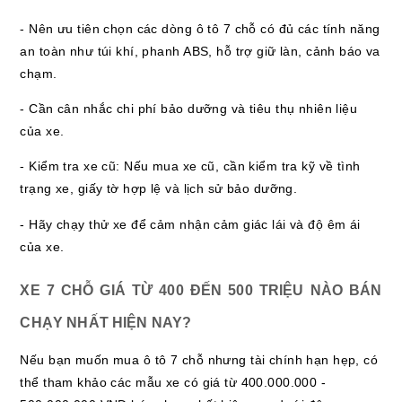
- Nên ưu tiên chọn các dòng ô tô 7 chỗ có đủ các tính năng
an toàn như túi khí, phanh ABS, hỗ trợ giữ làn, cảnh báo va
chạm.
- Cần cân nhắc chi phí bảo dưỡng và tiêu thụ nhiên liệu
của xe.
- Kiểm tra xe cũ: Nếu mua xe cũ, cần kiểm tra kỹ về tình
trạng xe, giấy tờ hợp lệ và lịch sử bảo dưỡng.
- Hãy chạy thử xe để cảm nhận cảm giác lái và độ êm ái
của xe.
XE 7 CHỖ GIÁ TỪ 400 ĐẾN 500 TRIỆU NÀO BÁN
CHẠY NHẤT HIỆN NAY?
Nếu bạn muốn mua ô tô 7 chỗ nhưng tài chính hạn hẹp, có
thể tham khảo các mẫu xe có giá từ 400.000.000 -