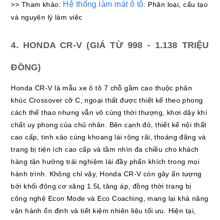
Hệ thống làm mát ô tô
>> Tham khảo:
: Phân loại, cấu tạo
và nguyên lý làm việc
4. HONDA CR-V (GIÁ TỪ 998 - 1.138 TRIỆU
ĐỒNG)
Honda CR-V là mẫu xe ô tô 7 chỗ gầm cao thuộc phân
khúc Crossover cỡ C, ngoại thất được thiết kế theo phong
cách thể thao nhưng vẫn vô cùng thời thượng, khơi dậy khí
chất uy phong của chủ nhân. Bên cạnh đó, thiết kế nội thất
cao cấp, tinh xảo cùng khoang lái rộng rãi, thoáng đãng và
trang bị tiện ích cao cấp và tầm nhìn đa chiều cho khách
hàng tận hưởng trải nghiệm lái đầy phấn khích trong mọi
hành trình. Không chỉ vậy, Honda CR-V còn gây ấn tượng
bởi khối động cơ xăng 1.5L tăng áp, đồng thời trang bị
công nghệ Econ Mode và Eco Coaching, mang lại khả năng
vận hành ổn định và tiết kiệm nhiên liệu tối ưu. Hiện tại,