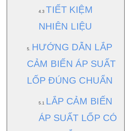
TIẾT KIỆM
4.3
NHIÊN LIỆU
HƯỚNG DẪN LẮP
5.
CẢM BIẾN ÁP SUẤT
LỐP ĐÚNG CHUẨN
LẮP CẢM BIẾN
5.1
ÁP SUẤT LỐP CÓ