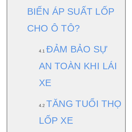
BIẾN ÁP SUẤT LỐP
CHO Ô TÔ?
ĐẢM BẢO SỰ
4.1
AN TOÀN KHI LÁI
XE
TĂNG TUỔI THỌ
4.2
LỐP XE