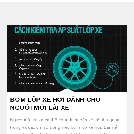
clickable image of BƠM LỐP XE HƠI DÀNH CHO NGƯỜI MỚI LÁI XE
BƠM LỐP XE HƠI DÀNH CHO
NGƯỜI MỚI LÁI XE
Người mới lái xe có thể chưa hiểu cặn kẽ về tầm quan
trọng và các chỉ số trong việc bơm lốp xe hơi. Bài viết