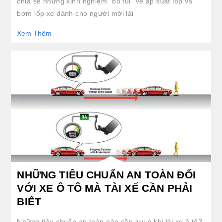
chia sẻ những kinh nghiệm “bỏ túi” về áp suất lốp và
bơm lốp xe dành cho người mới lái
Xem Thêm
clickable image of NHỮNG TIÊU CHUẨN AN TOÀN ĐỐI VỚI XE Ô TÔ MÀ TÀI XẾ CẦN PHẢI
NHỮNG TIÊU CHUẨN AN TOÀN ĐỐI
VỚI XE Ô TÔ MÀ TÀI XẾ CẦN PHẢI
BIẾT
Những tiêu chuẩn an toàn nào cần lưu ý khi lái xe ô tô?