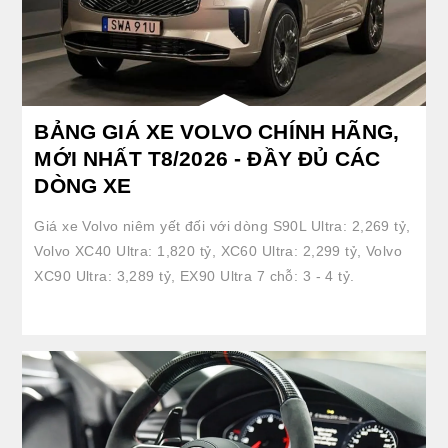
BẢNG GIÁ XE VOLVO CHÍNH HÃNG,
MỚI NHẤT T8/2026 - ĐẦY ĐỦ CÁC
DÒNG XE
Giá xe Volvo niêm yết đối với dòng S90L Ultra: 2,269 tỷ,
Volvo XC40 Ultra: 1,820 tỷ, XC60 Ultra: 2,299 tỷ, Volvo
XC90 Ultra: 3,289 tỷ, EX90 Ultra 7 chỗ: 3 - 4 tỷ.