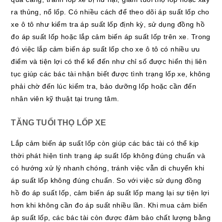
ra thủng, nổ lốp. Có nhiều cách để theo dõi áp suất lốp cho
xe ô tô như kiểm tra áp suất lốp định kỳ, sử dụng đồng hồ
đo áp suất lốp hoặc lắp cảm biến áp suất lốp trên xe. Trong
đó việc lắp cảm biến áp suất lốp cho xe ô tô có nhiều ưu
điểm và tiện lợi có thể kể đến như chỉ số được hiển thị liên
tục giúp các bác tài nhận biết được tình trạng lốp xe, không
phải chờ đến lúc kiểm tra, bảo dưỡng lốp hoặc cần đến
nhân viên kỹ thuật tại trung tâm.
TĂNG TUỔI THỌ LỐP XE
Lắp cảm biến áp suất lốp còn giúp các bác tài có thể kịp
thời phát hiện tình trạng áp suất lốp không đúng chuẩn và
có hướng xử lý nhanh chóng, tránh việc vẫn di chuyển khi
áp suất lốp không đúng chuẩn. So với việc sử dụng đồng
hồ đo áp suất lốp, cảm biến áp suất lốp mang lại sự tiện lợi
hơn khi không cần đo áp suất nhiều lần. Khi mua cảm biến
áp suất lốp, các bác tài còn được đảm bảo chất lượng bằng