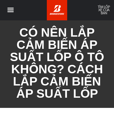
TÌM LỐP
XE CỦA
BẠN
CÓ NÊN LẮP
CẢM BIẾN ÁP
SUẤT LỐP Ô TÔ
KHÔNG? CÁCH
LẮP CẢM BIẾN
ÁP SUẤT LỐP