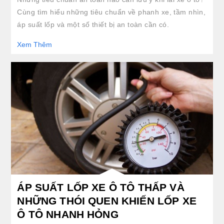
Cùng tìm hiểu những tiêu chuẩn về phanh xe, tầm nhìn,
áp suất lốp và một số thiết bị an toàn cần có.
Xem Thêm
clickable image of ÁP SUẤT LỐP XE Ô TÔ THẤP VÀ NHỮNG THÓI QUEN KHIẾN LỐP X
ÁP SUẤT LỐP XE Ô TÔ THẤP VÀ
NHỮNG THÓI QUEN KHIẾN LỐP XE
Ô TÔ NHANH HỎNG