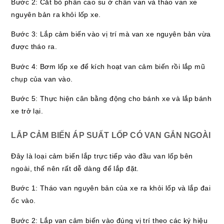
Bước 2: Cắt bỏ phần cao su ở chân van và tháo van xe
nguyên bản ra khỏi lốp xe.
Bước 3: Lắp cảm biến vào vị trí mà van xe nguyên bản vừa
được tháo ra.
Bước 4: Bơm lốp xe để kích hoạt van cảm biến rồi lắp mũ
chụp của van vào.
Bước 5: Thực hiện cân bằng động cho bánh xe và lắp bánh
xe trở lại.
LẮP CẢM BIẾN ÁP SUẤT LỐP CÓ VAN GẮN NGOÀI
Đây là loại cảm biến lắp trực tiếp vào đầu van lốp bên
ngoài, thế nên rất dễ dàng để lắp đặt.
Bước 1: Tháo van nguyên bản của xe ra khỏi lốp và lắp đai
ốc vào.
Bước 2: Lắp van cảm biến vào đúng vị trí theo các ký hiệu