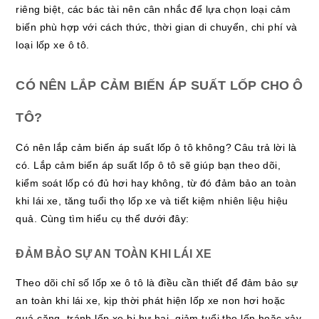
riêng biệt, các bác tài nên cân nhắc để lựa chọn loại cảm
biến phù hợp với cách thức, thời gian di chuyển, chi phí và
loại lốp xe ô tô.
CÓ NÊN LẮP CẢM BIẾN ÁP SUẤT LỐP CHO Ô
TÔ?
Có nên lắp cảm biến áp suất lốp ô tô không? Câu trả lời là
có. Lắp cảm biến áp suất lốp ô tô sẽ giúp bạn theo dõi,
kiểm soát lốp có đủ hơi hay không, từ đó đảm bảo an toàn
khi lái xe, tăng tuổi thọ lốp xe và tiết kiệm nhiên liệu hiệu
quả. Cùng tìm hiểu cụ thể dưới đây:
ĐẢM BẢO SỰ AN TOÀN KHI LÁI XE
Theo dõi chỉ số lốp xe ô tô là điều cần thiết để đảm bảo sự
an toàn khi lái xe, kịp thời phát hiện lốp xe non hơi hoặc
quá căng, tránh lốp xe bị hư hại, giảm tuổi thọ lốp hoặc xảy