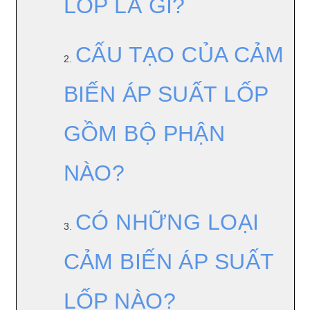
LỐP LÀ GÌ?
CẤU TẠO CỦA CẢM
2.
BIẾN ÁP SUẤT LỐP
GỒM BỘ PHẬN
NÀO?
CÓ NHỮNG LOẠI
3.
CẢM BIẾN ÁP SUẤT
LỐP NÀO?