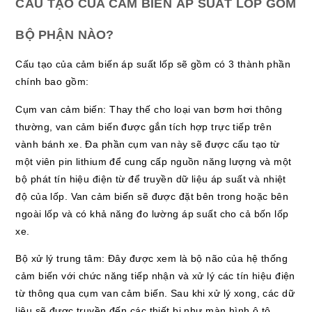
CẤU TẠO CỦA CẢM BIẾN ÁP SUẤT LỐP GỒM
BỘ PHẬN NÀO?
Cấu tạo của cảm biến áp suất lốp sẽ gồm có 3 thành phần
chính bao gồm:
Cụm van cảm biến: Thay thế cho loại van bơm hơi thông
thường, van cảm biến được gắn tích hợp trực tiếp trên
vành bánh xe. Đa phần cụm van này sẽ được cấu tạo từ
một viên pin lithium để cung cấp nguồn năng lượng và một
bộ phát tín hiệu điện từ để truyền dữ liệu áp suất và nhiệt
độ của lốp. Van cảm biến sẽ được đặt bên trong hoặc bên
ngoài lốp và có khả năng đo lường áp suất cho cả bốn lốp
xe.
Bộ xử lý trung tâm: Đây được xem là bộ não của hệ thống
cảm biến với chức năng tiếp nhận và xử lý các tín hiệu điện
từ thông qua cụm van cảm biến. Sau khi xử lý xong, các dữ
liệu sẽ được truyền đến các thiết bị như màn hình ô tô,