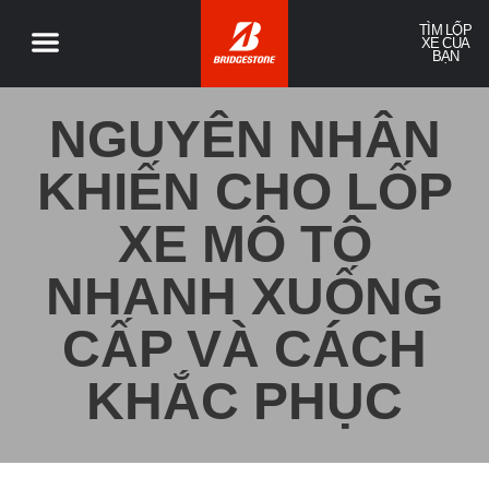
TÌM LỐP
XE CỦA
BẠN
NGUYÊN NHÂN
KHIẾN CHO LỐP
XE MÔ TÔ
NHANH XUỐNG
CẤP VÀ CÁCH
KHẮC PHỤC