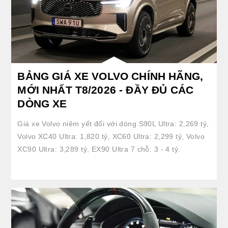
BẢNG GIÁ XE VOLVO CHÍNH HÃNG,
MỚI NHẤT T8/2026 - ĐẦY ĐỦ CÁC
DÒNG XE
Giá xe Volvo niêm yết đối với dòng S90L Ultra: 2,269 tỷ,
Volvo XC40 Ultra: 1,820 tỷ, XC60 Ultra: 2,299 tỷ, Volvo
XC90 Ultra: 3,289 tỷ, EX90 Ultra 7 chỗ: 3 - 4 tỷ.