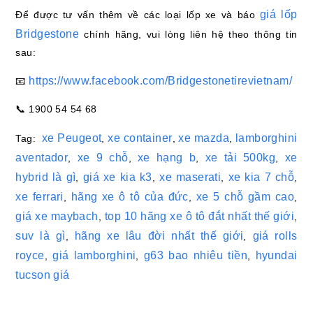
giá lốp
Để được tư vấn thêm về các loại lốp xe và báo
Bridgestone
chính hãng, vui lòng liên hệ theo thông tin
sau:
https://www.facebook.com/Bridgestonetirevietnam/
📧
📞 1900 54 54 68
xe Peugeot
xe container
xe mazda
lamborghini
Tag:
,
,
,
aventador
xe 9 chỗ
xe hạng b
xe tải 500kg
xe
,
,
,
,
hybrid là gì
giá xe kia k3
xe maserati
xe kia 7 chỗ
,
,
,
,
xe ferrari
hãng xe ô tô của đức
xe 5 chỗ gầm cao
,
,
,
giá xe maybach
top 10 hãng xe ô tô đắt nhất thế giới
,
,
suv là gì
hãng xe lâu đời nhất thế giới
giá rolls
,
,
royce
giá lamborghini
g63 bao nhiêu tiền
hyundai
,
,
,
tucson giá