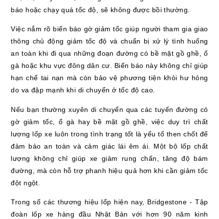
báo hoặc chạy quá tốc độ, sẽ không được bồi thường.
Việc nắm rõ biển báo gờ giảm tốc giúp người tham gia giao
thông chủ động giảm tốc độ và chuẩn bị xử lý tình huống
an toàn khi đi qua những đoạn đường có bề mặt gồ ghề, ổ
gà hoặc khu vực đông dân cư. Biển báo này không chỉ giúp
hạn chế tai nạn mà còn bảo vệ phương tiện khỏi hư hỏng
do va đập mạnh khi di chuyển ở tốc độ cao.
Nếu bạn thường xuyên di chuyển qua các tuyến đường có
gờ giảm tốc, ổ gà hay bề mặt gồ ghề, việc duy trì chất
lượng lốp xe luôn trong tình trạng tốt là yếu tố then chốt để
đảm bảo an toàn và cảm giác lái êm ái. Một bộ lốp chất
lượng không chỉ giúp xe giảm rung chấn, tăng độ bám
đường, mà còn hỗ trợ phanh hiệu quả hơn khi cần giảm tốc
đột ngột.
Trong số các thương hiệu lốp hiện nay, Bridgestone - Tập
đoàn lốp xe hàng đầu Nhật Bản với hơn 90 năm kinh