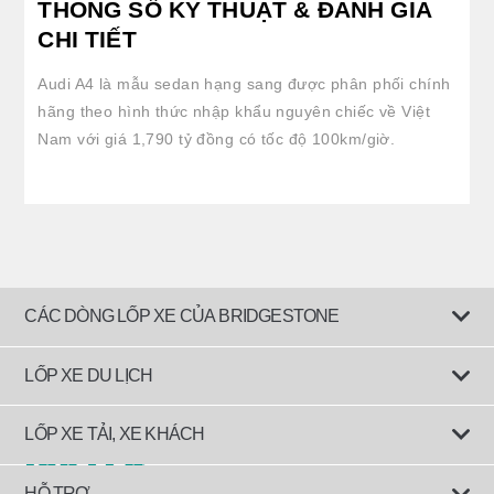
THÔNG SỐ KỸ THUẬT & ĐÁNH GIÁ
CHI TIẾT
Audi A4 là mẫu sedan hạng sang được phân phối chính
hãng theo hình thức nhập khẩu nguyên chiếc về Việt
Nam với giá 1,790 tỷ đồng có tốc độ 100km/giờ.
CÁC DÒNG LỐP XE CỦA BRIDGESTONE
LỐP XE DU LỊCH
Lốp êm ái
LỐP XE TẢI, XE KHÁCH
Lốp tiết kiệm nhiên liệu
Lốp dành cho Xe tải, đầu kéo và rơ-mooc
HỖ TRỢ