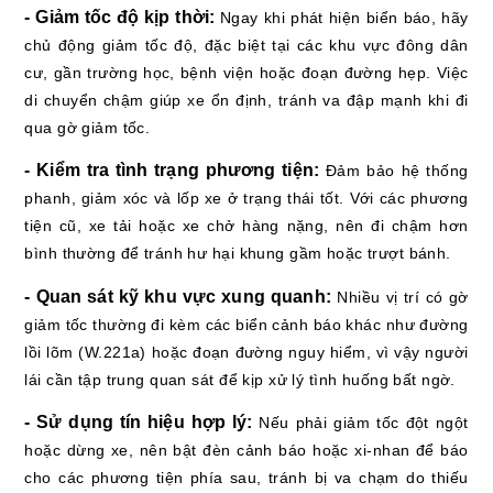
- Giảm tốc độ kịp thời:
Ngay khi phát hiện biển báo, hãy
chủ động giảm tốc độ, đặc biệt tại các khu vực đông dân
cư, gần trường học, bệnh viện hoặc đoạn đường hẹp. Việc
di chuyển chậm giúp xe ổn định, tránh va đập mạnh khi đi
qua gờ giảm tốc.
- Kiểm tra tình trạng phương tiện:
Đảm bảo hệ thống
phanh, giảm xóc và lốp xe ở trạng thái tốt. Với các phương
tiện cũ, xe tải hoặc xe chở hàng nặng, nên đi chậm hơn
bình thường để tránh hư hại khung gầm hoặc trượt bánh.
- Quan sát kỹ khu vực xung quanh:
Nhiều vị trí có gờ
giảm tốc thường đi kèm các biển cảnh báo khác như đường
lồi lõm (W.221a) hoặc đoạn đường nguy hiểm, vì vậy người
lái cần tập trung quan sát để kịp xử lý tình huống bất ngờ.
- Sử dụng tín hiệu hợp lý:
Nếu phải giảm tốc đột ngột
hoặc dừng xe, nên bật đèn cảnh báo hoặc xi-nhan để báo
cho các phương tiện phía sau, tránh bị va chạm do thiếu