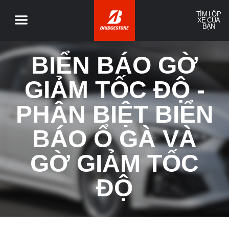
TÌM LỐP
XE CỦA
BẠN
BIỂN BÁO GỜ
GIẢM TỐC ĐỘ -
PHÂN BIỆT BIỂN
BÁO Ổ GÀ VÀ
GỜ GIẢM TỐC
ĐỘ