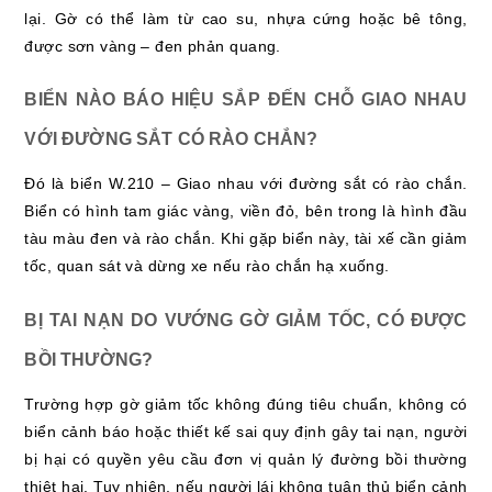
lại. Gờ có thể làm từ cao su, nhựa cứng hoặc bê tông,
được sơn vàng – đen phản quang.
BIỂN NÀO BÁO HIỆU SẮP ĐẾN CHỖ GIAO NHAU
VỚI ĐƯỜNG SẮT CÓ RÀO CHẮN?
Đó là biển W.210 – Giao nhau với đường sắt có rào chắn.
Biển có hình tam giác vàng, viền đỏ, bên trong là hình đầu
tàu màu đen và rào chắn. Khi gặp biển này, tài xế cần giảm
tốc, quan sát và dừng xe nếu rào chắn hạ xuống.
BỊ TAI NẠN DO VƯỚNG GỜ GIẢM TỐC, CÓ ĐƯỢC
BỒI THƯỜNG?
Trường hợp gờ giảm tốc không đúng tiêu chuẩn, không có
biển cảnh báo hoặc thiết kế sai quy định gây tai nạn, người
bị hại có quyền yêu cầu đơn vị quản lý đường bồi thường
thiệt hại. Tuy nhiên, nếu người lái không tuân thủ biển cảnh