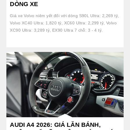
DÒNG XE
Giá xe Volvo niêm yết đối với dòng S90L Ultra: 2,269 tỷ,
Volvo XC40 Ultra: 1,820 tỷ, XC60 Ultra: 2,299 tỷ, Volvo
XC90 Ultra: 3,289 tỷ, EX90 Ultra 7 chỗ: 3 - 4 tỷ.
AUDI A4 2026: GIÁ LĂN BÁNH,