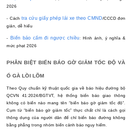
2026
tra cứu giấy phép lái xe theo CMND
- Cách
/CCCD đơn
giản, dễ hiểu
Biển báo cấm đi ngược chiều
-
: Hình ảnh, ý nghĩa &
mức phạt 2026
PHÂN BIỆT BIỂN BÁO GỜ GIẢM TỐC ĐỘ VÀ
Ổ GÀ LỒI LÕM
Theo Quy chuẩn kỹ thuật quốc gia về báo hiệu đường bộ
QCVN 41:2024/BGTVT, hệ thống biển báo giao thông
không có biển nào mang tên “biển báo gờ giảm tốc độ”.
Cụm từ “biển báo gờ giảm tốc” thực chất chỉ là cách gọi
thông dụng của người dân để chỉ biển báo đường không
bằng phẳng trong nhóm biển cảnh báo nguy hiểm.