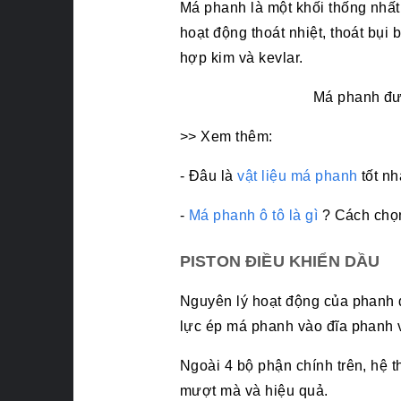
Má phanh là một khối thống nhất
hoạt động thoát nhiệt, thoát bụi
hợp kim và kevlar.
Má phanh đượ
>> Xem thêm:
- Đâu là
vật liệu má phanh
tốt nh
-
Má phanh ô tô là gì
? Cách chọ
PISTON ĐIỀU KHIỂN DẦU
Nguyên lý hoạt động của phanh đĩ
lực ép má phanh vào đĩa phanh v
Ngoài 4 bộ phận chính trên, hệ t
mượt mà và hiệu quả.