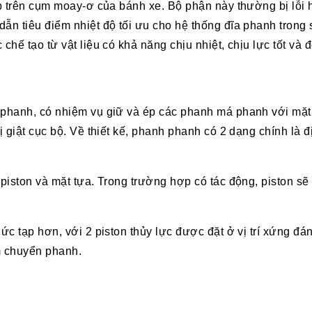
p trên cụm moay-ơ của bánh xe. Bộ phận này thường bị lỗi 
n tiêu điểm nhiệt độ tối ưu cho hệ thống đĩa phanh trong s
hế tạo từ vật liệu có khả năng chịu nhiệt, chịu lực tốt và 
phanh, có nhiệm vụ giữ và ép các phanh má phanh với mặt 
 giật cục bộ. Về thiết kế, phanh phanh có 2 dạng chính là đ
iston và mặt tựa. Trong trường hợp có tác động, piston sẽ 
c tạp hơn, với 2 piston thủy lực được đặt ở vị trí xứng đá
m chuyển phanh.