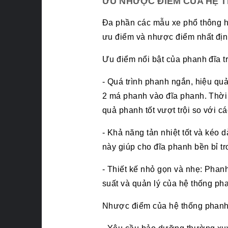
ƯU NHƯỢC ĐIỂM CỦA HỆ T
Đa phần các mẫu xe phổ thông hi
ưu điểm và nhược điểm nhất địn
Ưu điểm nổi bật của phanh đĩa tr
- Quá trình phanh ngắn, hiệu quả
2 má phanh vào đĩa phanh. Thời 
quả phanh tốt vượt trội so với c
- Khả năng tản nhiệt tốt và kéo d
này giúp cho đĩa phanh bền bỉ tr
- Thiết kế nhỏ gọn và nhẹ: Phanh
suất và quản lý của hệ thống ph
Nhược điểm của hệ thống phanh 