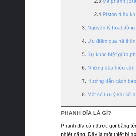
2.3
Má phanh (Bra
2.4
Piston điều kh
3.
Nguyên lý hoạt động
4.
Ưu điểm của hệ thống
5.
Sự khác biệt giữa ph
6.
Những dấu hiệu cần 
7.
Hướng dẫn cách bảo
8.
Một số lưu ý khi sử 
PHANH ĐĨA LÀ GÌ?
Phanh đĩa còn được gọi bằng tê
nhiệt năng. Đây là một thiết bị