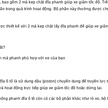
, bao gồm 2 má kẹp chặt đĩa phanh giúp xe giảm tốc độ. Tr
 bẩn trong quá trình hoạt động. Bộ phận này thường được chế 
c thiết kế với 2 má kẹp chặt lấy đĩa phanh để giúp xe giả
ất?
n má phanh phù hợp với xe của bạn
a ô tô là sử dụng dầu (piston) chuyên dụng để truyền lực t
à hoạt động trực tiếp giúp xe giảm tốc độ hoặc dừng lại.
hống phanh đĩa ô tô còn có các bộ phận khác như lò xo, bộ l