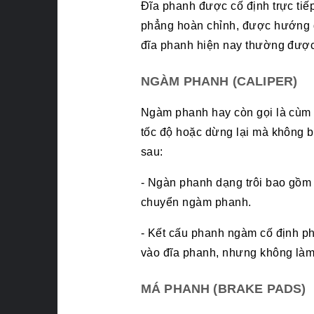
Đĩa phanh được cố định trực tiế
phẳng hoàn chỉnh, được hướng dẫ
đĩa phanh hiện nay thường được c
NGÀM PHANH (CALIPER)
Ngàm phanh hay còn gọi là cùm 
tốc độ hoặc dừng lại mà không bị
sau:
- Ngàn phanh dạng trôi bao gồm p
chuyển ngàm phanh.
- Kết cấu phanh ngàm cố định phứ
vào đĩa phanh, nhưng không là
MÁ PHANH (BRAKE PADS)