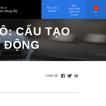
GỌI
lốp xe
TÌM CỬA
HOTLINE
eo dòng lốp
HÀNG
1900 54
VI
54 68
Ô: CẤU TẠO
T ĐỘNG
CHIA SẺ