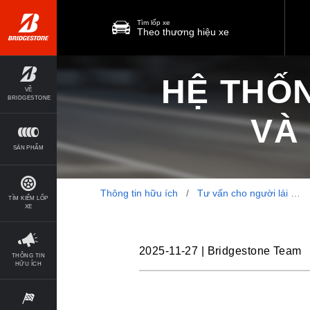
Tìm lốp xe
Theo thương hiệu xe
HỆ THỐN
VỀ
BRIDGESTONE
VÀ
SẢN PHẨM
Thông tin hữu ích
/
Tư vấn cho người lái
/
TÌM KIẾM LỐP
XE
2025-11-27
|
Bridgestone Team
THÔNG TIN
HỮU ÍCH