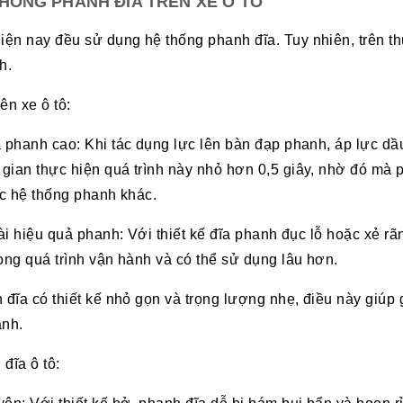
HỐNG PHANH ĐĨA TRÊN XE Ô TÔ
ện nay đều sử dụng hệ thống phanh đĩa. Tuy nhiên, trên t
h.
ên xe ô tô:
 phanh cao: Khi tác dụng lực lên bàn đạp phanh, áp lực dầu
gian thực hiện quá trình này nhỏ hơn 0,5 giây, nhờ đó mà
ác hệ thống phanh khác.
ài hiệu quả phanh: Với thiết kế đĩa phanh đục lỗ hoặc xẻ rãn
ong quá trình vận hành và có thể sử dụng lâu hơn.
 đĩa có thiết kế nhỏ gọn và trọng lượng nhẹ, điều này giúp 
anh.
đĩa ô tô: