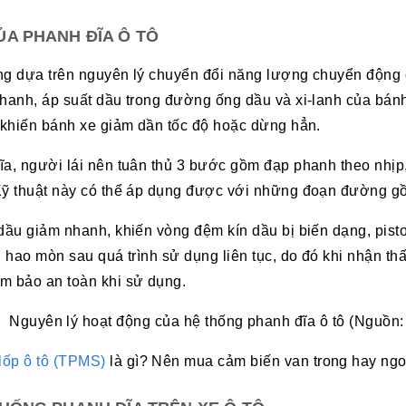
A PHANH ĐĨA Ô TÔ
ộng dựa trên nguyên lý chuyển đổi năng lượng chuyển động 
phanh, áp suất dầu trong đường ống dầu và xi-lanh của bánh
t khiến bánh xe giảm dần tốc độ hoặc dừng hẳn.
ĩa, người lái nên tuân thủ 3 bước gồm đạp phanh theo nhịp,
Kỹ thuật này có thể áp dụng được với những đoạn đường gồ 
 dầu giảm nhanh, khiến vòng đệm kín dầu bị biến dạng, pist
bị hao mòn sau quá trình sử dụng liên tục, do đó khi nhận 
m bảo an toàn khi sử dụng.
Nguyên lý hoạt động của hệ thống phanh đĩa ô tô (Nguồn
lốp ô tô (TPMS)
là gì? Nên mua cảm biến van trong hay ngo