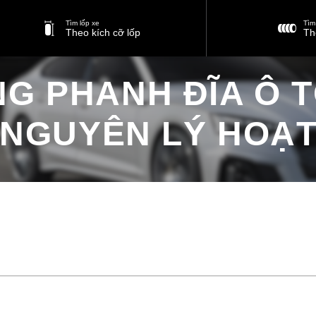
Tìm lốp xe
Tìm 
Theo kích cỡ lốp
Th
G PHANH ĐĨA Ô T
 NGUYÊN LÝ HOẠ
Hệ thống phanh đĩa ô tô: Cấu tạo và nguyên lý hoạt động