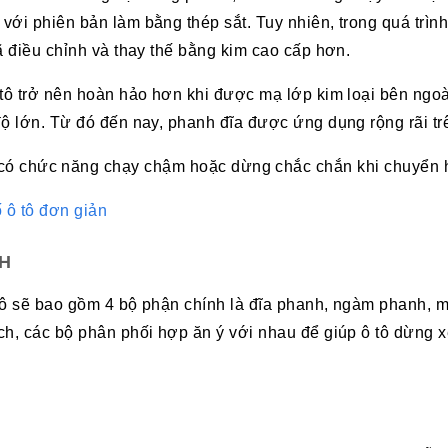
với phiên bản làm bằng thép sắt. Tuy nhiên, trong quá trìn
ã điều chỉnh và thay thế bằng kim cao cấp hơn.
 tô trở nên hoàn hảo hơn khi được mạ lớp kim loại bên ngoà
độ lớn. Từ đó đến nay, phanh đĩa được ứng dụng rộng rãi t
có chức năng chạy chậm hoặc dừng chắc chắn khi chuyển 
 ô tô đơn giản
NH
 tô sẽ bao gồm 4 bộ phận chính là đĩa phanh, ngàm phanh, 
ch, các bộ phân phối hợp ăn ý với nhau để giúp ô tô dừng 