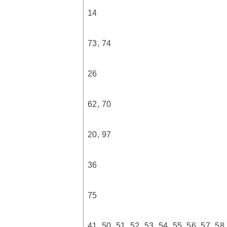
14
73, 74
26
62, 70
20, 97
36
75
41, 50, 51, 52, 53, 54, 55, 56, 57, 58