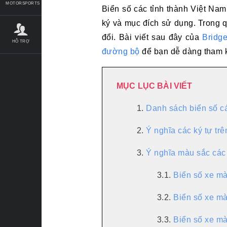
MOTORSPORTS
Biển số các tỉnh thành Việt Nam
ký và mục đích sử dụng. Trong q
đổi. Bài viết sau đây của
Bridg
HỖ TRỢ
đường bộ
để bạn dễ dàng tham 
MỤC LỤC BÀI VIẾT
1.
Danh sách biển số cá
2.
Ý nghĩa các ký tự trê
3.
Ý nghĩa màu sắc các 
3.1.
Biển số xe m
3.2.
Biển số xe m
3.3.
Biển số xe mà