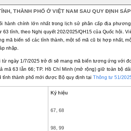
ỈNH, THÀNH PHỐ Ở VIỆT NAM SAU QUY ĐỊNH SÁ
i hành chính lớn nhất trong lịch sử phân cấp địa phương 
ừ 63 tỉnh, theo Nghị quyết 202/2025/QH15 của Quốc hội. Vi
hống mã biển số các tỉnh thành, một số mã cũ bị hợp nhất
sáp nhập.
 từ ngày 1/7/2025 trở đi sẽ mang mã biển tương ứng với đ
ả mã 63 lẫn 66; TP. Hồ Chí Minh (mở rộng) giữ toàn bộ dả
4 tỉnh thành phố mới được Bộ quy định tại
Thông tư 51/202
Ký hiệu
67, 68
98, 99