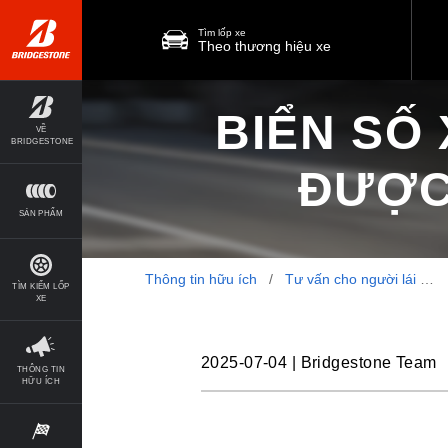
Tìm lốp xe
Theo thương hiệu xe
BIỂN SỐ
VỀ
BRIDGESTONE
ĐƯỢC
SẢN PHẨM
Thông tin hữu ích
/
Tư vấn cho người lái
/
TÌM KIẾM LỐP
XE
2025-07-04
|
Bridgestone Team
THÔNG TIN
HỮU ÍCH