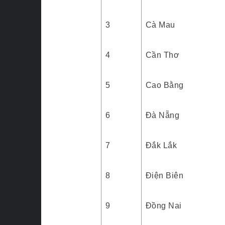
3
Cà Mau
4
Cần Thơ
5
Cao Bằng
6
Đà Nẵng
7
Đắk Lắk
8
Điện Biên
9
Đồng Nai