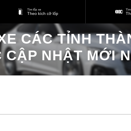
Tìm lốp xe
Tìm 
Theo kích cỡ lốp
Th
 XE CÁC TỈNH THÀ
 CẬP NHẬT MỚI N
Biển số xe các tỉnh thành Việt Nam được cập nhật mới nhất 2026