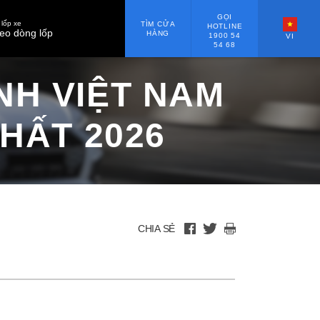
GỌI
lốp xe
TÌM CỬA
HOTLINE
eo dòng lốp
HÀNG
1900 54
VI
54 68
NH VIỆT NAM
HẤT 2026
CHIA SẺ