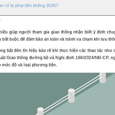
an có bị phạt tiền không 2026?
?
n hiệu giúp người tham gia giao thông nhận biết ý định c
u bắt buộc để đảm bảo an toàn và tránh va chạm khi lưu thô
ông bật đèn tín hiệu báo rẽ khi thực hiện các thao tác nh
uật Giao thông đường bộ và Nghị định 168/2024/NĐ-CP, ngư
o mức độ và loại phương tiện.