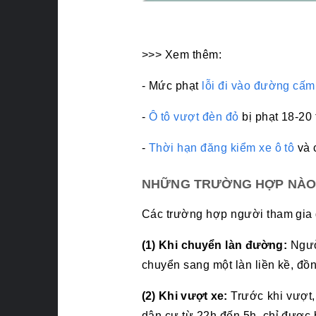
>>> Xem thêm:
- Mức phạt
lỗi đi vào đường cấm
-
Ô tô vượt đèn đỏ
bị phạt 18-20 
-
Thời hạn đăng kiểm xe ô tô
và 
NHỮNG TRƯỜNG HỢP NÀO 
Các trường hợp người tham gia g
(1) Khi chuyển làn đường:
Người
chuyển sang một làn liền kề, đồ
(2) Khi vượt xe:
Trước khi vượt,
dân cư từ 22h đến 5h, chỉ được 