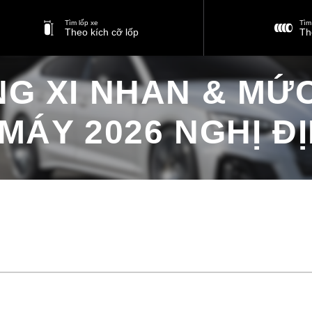
Tìm lốp xe
Tìm 
Theo kích cỡ lốp
Th
NG XI NHAN & MỨC
MÁY 2026 NGHỊ ĐỊ
Lỗi không xi nhan & mức phạt ô tô, xe máy 2026 Nghị định 168