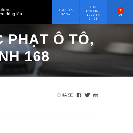
GỌI
lốp xe
TÌM CỬA
HOTLINE
eo dòng lốp
HÀNG
1900 54
VI
54 68
 PHẠT Ô TÔ,
NH 168
CHIA SẺ