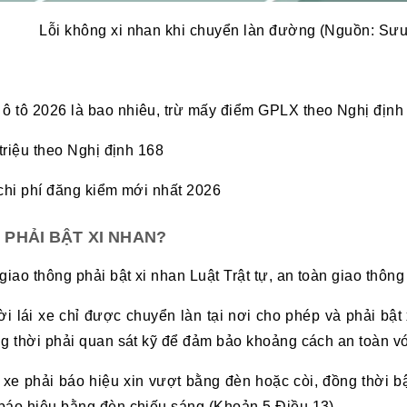
Lỗi không xi nhan khi chuyển làn đường (Nguồn: Sưu
ô tô 2026 là bao nhiêu, trừ mấy điểm GPLX theo Nghị định
triệu theo Nghị định 168
chi phí đăng kiểm mới nhất 2026
PHẢI BẬT XI NHAN?
iao thông phải bật xi nhan Luật Trật tự, an toàn giao thôn
 lái xe chỉ được chuyển làn tại nơi cho phép và phải bật 
ng thời phải quan sát kỹ để đảm bảo khoảng cách an toàn v
 xe phải báo hiệu xin vượt bằng đèn hoặc còi, đồng thời 
báo hiệu bằng đèn chiếu sáng (Khoản 5 Điều 13).