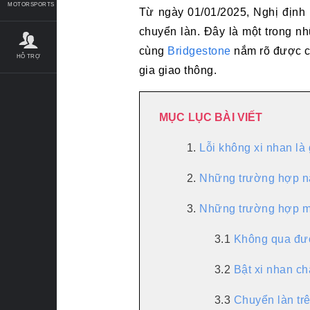
MOTORSPORTS
Từ ngày 01/01/2025, Nghị định 
chuyển làn. Đây là một trong nh
cùng
Bridgestone
nắm rõ được cá
HỖ TRỢ
gia giao thông.
MỤC LỤC BÀI VIẾT
1.
Lỗi không xi nhan là 
2.
Những trường hợp nà
3.
Những trường hợp mắ
3.1
Không qua đườ
3.2
Bật xi nhan c
3.3
Chuyển làn trê