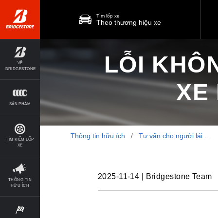
Tìm lốp xe
Theo thương hiệu xe
LỖI KHÔ
VỀ
BRIDGESTONE
XE 
SẢN PHẨM
Thông tin hữu ích
/
Tư vấn cho người lái
/
TÌM KIẾM LỐP
XE
2025-11-14
|
Bridgestone Team
THÔNG TIN
HỮU ÍCH