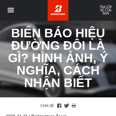
TÌM LỐP
XE CỦA
BẠN
BIỂN BÁO HIỆU
ĐƯỜNG ĐÔI LÀ
GÌ? HÌNH ẢNH, Ý
NGHĨA, CÁCH
NHẬN BIẾT
CHIA SẺ