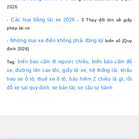
2026
Các loại bằng lái xe 2026
-
- 3 Thay đổi lớn về giấy
phép lái xe
Những loại xe điện không phải đăng ký
-
biển số [Quy
định 2026]
biển báo cấm đi ngược chiều
biển báo cấm đỗ
Tag:
,
xe
đường lên cao tốc
giấy tờ xe
hệ thống lái,
khấu
,
,
,
hao xe ô tô
thuế xe ô tô
bảo hiểm 2 chiều là gì
lỗi
,
,
,
đỗ xe sai quy định
xe bán tải
xe cẩu tự hành
,
,