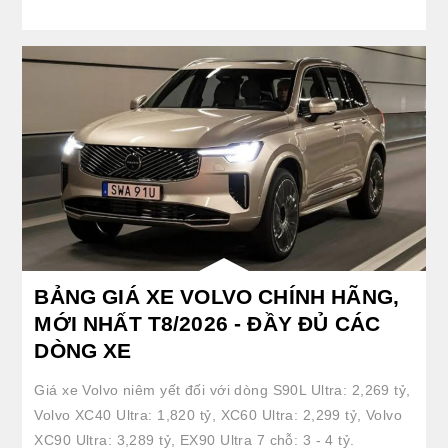
BẢNG GIÁ XE VOLVO CHÍNH HÃNG,
MỚI NHẤT T8/2026 - ĐẦY ĐỦ CÁC
DÒNG XE
Giá xe Volvo niêm yết đối với dòng S90L Ultra: 2,269 tỷ,
Volvo XC40 Ultra: 1,820 tỷ, XC60 Ultra: 2,299 tỷ, Volvo
XC90 Ultra: 3,289 tỷ, EX90 Ultra 7 chỗ: 3 - 4 tỷ.