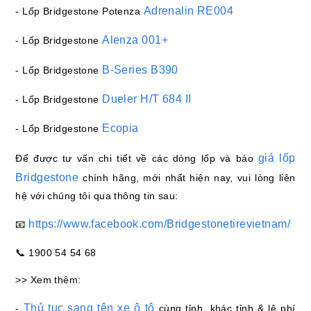
Adrenalin RE004
- Lốp Bridgestone Potenza
Alenza 001+
- Lốp Bridgestone
B-Series B390
- Lốp Bridgestone
Dueler H/T 684 II
- Lốp Bridgestone
Ecopia
- Lốp Bridgestone
giá lốp
Để được tư vấn chi tiết về các dòng lốp và báo
Bridgestone
chính hãng, mới nhất hiện nay, vui lòng liên
hệ với chúng tôi qua thông tin sau:
https://www.facebook.com/Bridgestonetirevietnam/
📧
📞 1900 54 54 68
>> Xem thêm:
Thủ tục sang tên xe ô tô
-
cùng tỉnh, khác tỉnh & lệ phí