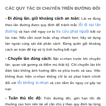
CÁC QUY TẮC DI CHUYỂN TRÊN ĐƯỜNG ĐÔI
- Đi đúng làn, giữ khoảng cách an toàn:
Lái xe đúng
lỗi đi sai làn
theo làn đường được quy định để tránh mắc
đường
tra cứu phạt nguội
và hạn chế nguy cơ bị
bất cứ
lúc nào. Nếu cần vượt hoặc chạy nhanh hơn, hãy sử dụng
làn ngoài cùng sát dải phân cách. Đừng quên giữ khoảng
cách an toàn để kịp xử lý tình huống bất ngờ.
- Chuyển làn đúng cách:
Bật xi-nhan trước khi chuyển
làn, quan sát gương và điểm mù thật kỹ. Chỉ chuyển làn khi
đảm bảo không ảnh hưởng đến xe phía trước và sau. Việc
không thực hiện xi-nhan không chỉ bị xử phạt hành chính
lỗi không xi-nhan
đối với
và còn tiềm ẩn nguy cơ gây tai
nạn.
- Tuân thủ tốc độ:
Trên đường đôi, giới hạn tốc độ
thường cao hơn nên tài xế cần chú ý theo quy định tại từng