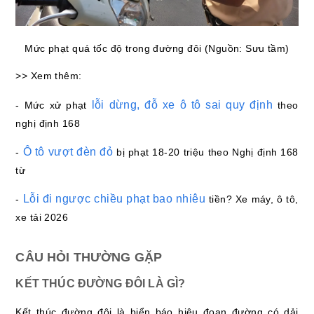
Mức phạt quá tốc độ trong đường đôi (Nguồn: Sưu tầm)
>> Xem thêm:
lỗi dừng, đỗ xe ô tô sai quy định
- Mức xử phạt
theo
nghị định 168
Ô tô vượt đèn đỏ
-
bị phạt 18-20 triệu theo Nghị định 168
từ
Lỗi đi ngược chiều phạt bao nhiêu
-
tiền? Xe máy, ô tô,
xe tải 2026
CÂU HỎI THƯỜNG GẶP
KẾT THÚC ĐƯỜNG ĐÔI LÀ GÌ?
Kết thúc đường đôi là biển báo hiệu đoạn đường có dải