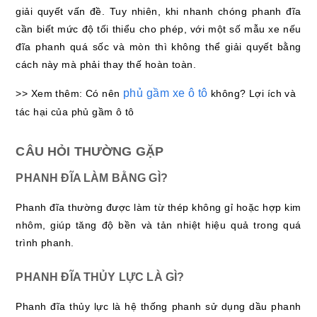
giải quyết vấn đề. Tuy nhiên, khi nhanh chóng phanh đĩa
cần biết mức độ tối thiểu cho phép, với một số mẫu xe nếu
đĩa phanh quá sốc và mòn thì không thể giải quyết bằng
cách này mà phải thay thế hoàn toàn.
phủ gầm xe ô tô
>> Xem thêm: Có nên
không? Lợi ích và
tác hại của phủ gầm ô tô
CÂU HỎI THƯỜNG GẶP
PHANH ĐĨA LÀM BẰNG GÌ?
Phanh đĩa thường được làm từ thép không gỉ hoặc hợp kim
nhôm, giúp tăng độ bền và tản nhiệt hiệu quả trong quá
trình phanh.
PHANH ĐĨA THỦY LỰC LÀ GÌ?
Phanh đĩa thủy lực là hệ thống phanh sử dụng dầu phanh