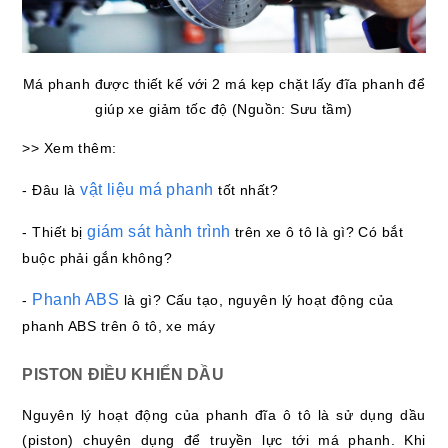
Má phanh được thiết kế với 2 má kẹp chặt lấy đĩa phanh để
giúp xe giảm tốc độ (Nguồn: Sưu tầm)
>> Xem thêm:
vật liệu má phanh
- Đâu là
tốt nhất?
giám sát hành trình
- Thiết bị
trên xe ô tô là gì? Có bắt
buộc phải gắn không?
Phanh ABS
-
là gì? Cấu tạo, nguyên lý hoạt động của
phanh ABS trên ô tô, xe máy
PISTON ĐIỀU KHIỂN DẦU
Nguyên lý hoạt động của phanh đĩa ô tô là sử dụng dầu
(piston) chuyên dụng để truyền lực tới má phanh. Khi