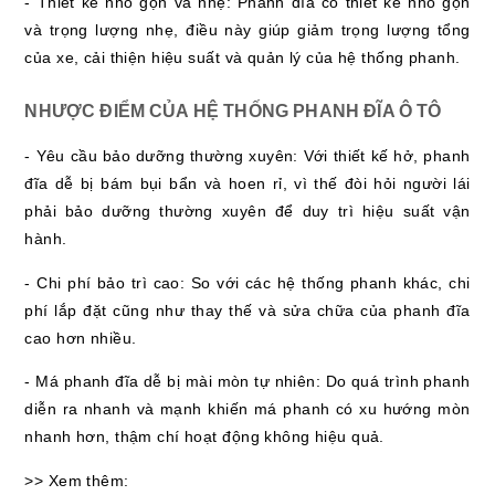
- Thiết kế nhỏ gọn và nhẹ: Phanh đĩa có thiết kế nhỏ gọn
và trọng lượng nhẹ, điều này giúp giảm trọng lượng tổng
của xe, cải thiện hiệu suất và quản lý của hệ thống phanh.
NHƯỢC ĐIỂM CỦA HỆ THỐNG PHANH ĐĨA Ô TÔ
- Yêu cầu bảo dưỡng thường xuyên: Với thiết kế hở, phanh
đĩa dễ bị bám bụi bẩn và hoen rỉ, vì thế đòi hỏi người lái
phải bảo dưỡng thường xuyên để duy trì hiệu suất vận
hành.
- Chi phí bảo trì cao: So với các hệ thống phanh khác, chi
phí lắp đặt cũng như thay thế và sửa chữa của phanh đĩa
cao hơn nhiều.
- Má phanh đĩa dễ bị mài mòn tự nhiên: Do quá trình phanh
diễn ra nhanh và mạnh khiến má phanh có xu hướng mòn
nhanh hơn, thậm chí hoạt động không hiệu quả.
>> Xem thêm: