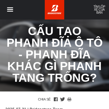
TÌM LỐP
XE CỦA
BẠN
CẤU TẠO
PHANH ĐĨA Ô TÔ
- PHANH ĐĨA
KHÁC GÌ PHANH
TANG TRỐNG?
CHIA SẺ